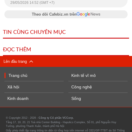
29/05/2026 14:52 (GMT +7)
Theo dõi Cafebiz.vn trên
TIN CÙNG CHUYÊN MỤC
ĐỌC THÊM
Lên đầu trang
Trang chủ
Kinh tế vĩ mô
Xã hội
Công nghệ
Kinh doanh
Sống
© Copyright 2012 - 2026 -
Công ty Cổ phần VCCorp.
Tầng 17, 19, 20, 21 Toà nhà Center Building - Hapulico Complex, Số 01, phố Nguyễn Huy
Tưởng, phường Thanh Xuân, thành phố Hà Nội
Giấy phép thiết lập trang thông tin điện tử tổng hợp trên internet số 3321/GP-TTĐT do Sở Thông