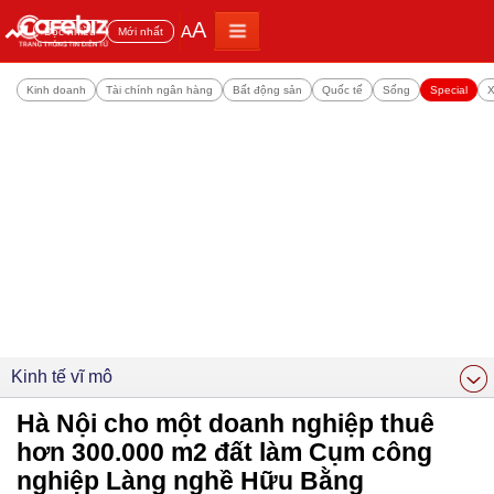
A
A
Đọc nhiều
Mới nhất
Kinh doanh
Tài chính ngân hàng
Bất động sản
Quốc tế
Sống
Special
X
Kinh tế vĩ mô
Hà Nội cho một doanh nghiệp thuê
hơn 300.000 m2 đất làm Cụm công
nghiệp Làng nghề Hữu Bằng