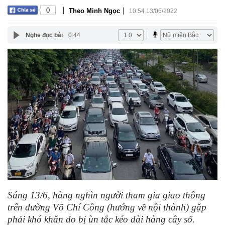
|
|
0
Theo Minh Ngọc
10:54 13/06/2022
Nghe đọc bài
0:44
Sáng 13/6, hàng nghìn người tham gia giao thông
trên đường Võ Chí Công (hướng về nội thành) gặp
phải khó khăn do bị ùn tắc kéo dài hàng cây số.