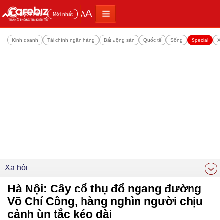
A
A
Đọc nhiều
Mới nhất
Kinh doanh
Tài chính ngân hàng
Bất động sản
Quốc tế
Sống
Special
X
Xã hội
Hà Nội: Cây cổ thụ đổ ngang đường
Võ Chí Công, hàng nghìn người chịu
cảnh ùn tắc kéo dài