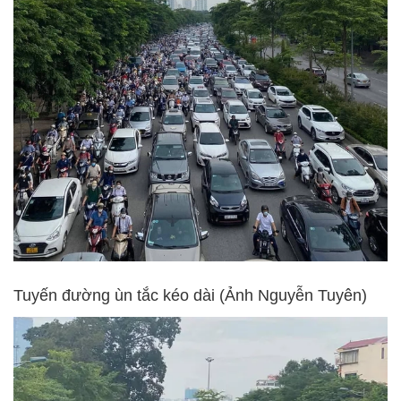
Tuyến đường ùn tắc kéo dài (Ảnh Nguyễn Tuyên)