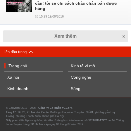
cần: tôi sẽ chỉ cách chắc chắn bán được
hàng
15:29 19/09/2016
Xem thêm
Lên đầu trang
Trang chủ
Kinh tế vĩ mô
Xã hội
Công nghệ
Kinh doanh
Sống
© Copyright 2012 - 2026 -
Công ty Cổ phần VCCorp.
Tầng 17, 19, 20, 21 Toà nhà Center Building - Hapulico Complex, Số 01, phố Nguyễn Huy
Tưởng, phường Thanh Xuân, thành phố Hà Nội
Giấy phép thiết lập trang thông tin điện tử tổng hợp trên internet số 3321/GP-TTĐT do Sở Thông
tin và Truyền thông TP Hà Nội cấp ngày 03 tháng 07 năm 2019.