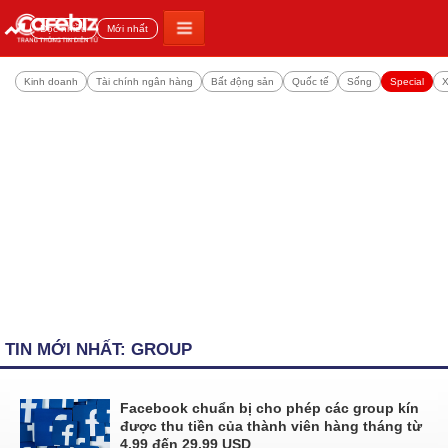
Đọc nhiều
Mới nhất
Kinh doanh
Tài chính ngân hàng
Bất động sản
Quốc tế
Sống
Special
X
TIN MỚI NHẤT: GROUP
Facebook chuẩn bị cho phép các group kín
được thu tiền của thành viên hàng tháng từ
4,99 đến 29,99 USD