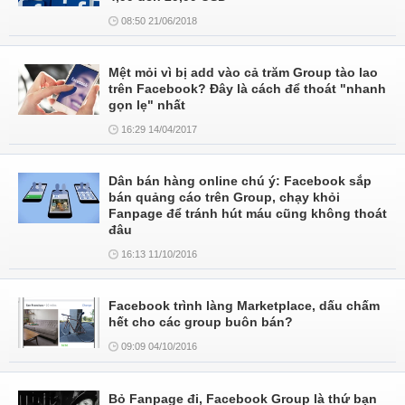
08:50 21/06/2018
Mệt mỏi vì bị add vào cả trăm Group tào lao
trên Facebook? Đây là cách để thoát "nhanh
gọn lẹ" nhất
16:29 14/04/2017
Dân bán hàng online chú ý: Facebook sắp
bán quảng cáo trên Group, chạy khỏi
Fanpage để tránh hút máu cũng không thoát
đâu
16:13 11/10/2016
Facebook trình làng Marketplace, dấu chấm
hết cho các group buôn bán?
09:09 04/10/2016
Bỏ Fanpage đi, Facebook Group là thứ bạn