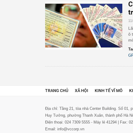
C
t
11
Lã
ô 
mô
Ta
G
TRANG CHỦ
XÃ HỘI
KINH TẾ VĨ MÔ
K
Địa chỉ: Tầng 21, tòa nhà Center Building. Số 01,
Huy Tưởng, phường Thanh Xuân, thành phố Hà N
Điện thoại: 024 7309 5555 - Máy lẻ 41294 | Fax: 
Email: info@vccorp.vn