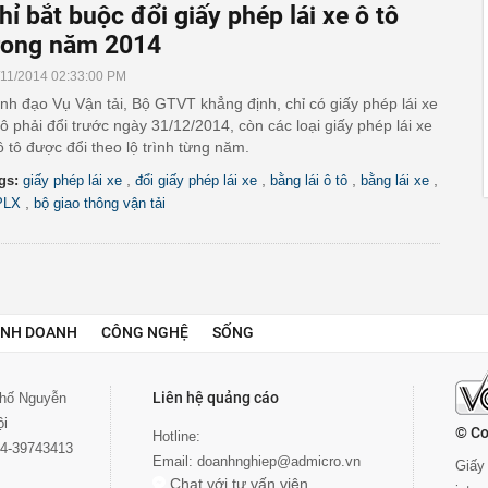
hỉ bắt buộc đổi giấy phép lái xe ô tô
rong năm 2014
/11/2014 02:33:00 PM
nh đạo Vụ Vận tải, Bộ GTVT khẳng định, chỉ có giấy phép lái xe
tô phải đổi trước ngày 31/12/2014, còn các loại giấy phép lái xe
 tô được đổi theo lộ trình từng năm.
,
,
,
,
gs:
giấy phép lái xe
đổi giấy phép lái xe
bằng lái ô tô
bằng lái xe
,
PLX
bộ giao thông vận tải
INH DOANH
CÔNG NGHỆ
SỐNG
Liên hệ quảng cáo
 phố Nguyễn
ội
© Co
Hotline:
024-39743413
Email:
doanhnghiep@admicro.vn
Giấy 
Chat với tư vấn viên