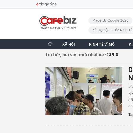
Bỏ qua điều hướng
CafeBiz - Trang chủ
Made By Google 2026
Kế Nghiệp - Góc Nhìn Tà
XÃ HỘI
KINH TẾ VĨ MÔ
K
Tin tức, bài viết mới nhất về :
GPLX
D
N
14
Nh
đổ
ch
Ta