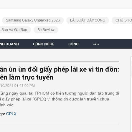
Samsung Galaxy Unpacked 2026
LÃI SUẤT DẬY SÓNG
CHỦ SHO
i Sản Và Gia Sản
BizReview
INH DOANH
CÔNG NGHỆ
SỐNG
ân ùn ùn đổi giấy phép lái xe vì tin đồn:
ên làm trực tuyến
/10/2023 01:47:00 PM
ững ngày qua, tại TPHCM có hiện tượng người dân tập trung đi
i giấy phép lái xe (GPLX) vì thông tin được lan truyền chưa
ính xác.
gs:
GPLX