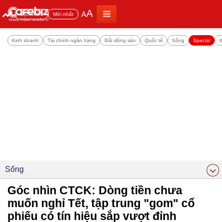
A
A
Đọc nhiều
Mới nhất
Kinh doanh
Tài chính ngân hàng
Bất động sản
Quốc tế
Sống
Special
X
Sống
Góc nhìn CTCK: Dòng tiền chưa
muốn nghỉ Tết, tập trung "gom" cổ
phiếu có tín hiệu sắp vượt đỉnh