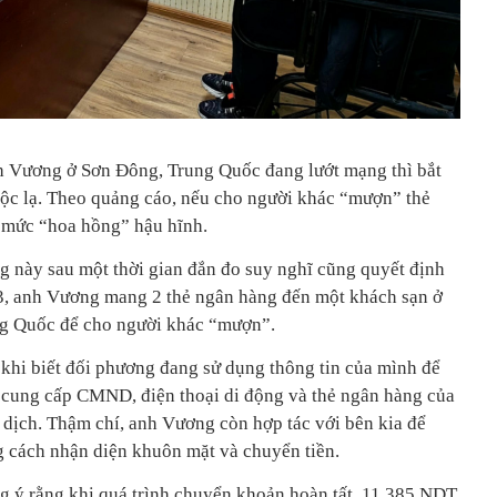
h Vương ở Sơn Đông, Trung Quốc đang lướt mạng thì bắt
ộc lạ. Theo quảng cáo, nếu cho người khác “mượn” thẻ
 mức “hoa hồng” hậu hĩnh.
ng này sau một thời gian đắn đo suy nghĩ cũng quyết định
3, anh Vương mang 2 thẻ ngân hàng đến một khách sạn ở
ng Quốc để cho người khác “mượn”.
 khi biết đối phương đang sử dụng thông tin của mình để
 cung cấp CMND, điện thoại di động và thẻ ngân hàng của
 dịch. Thậm chí, anh Vương còn hợp tác với bên kia để
 cách nhận diện khuôn mặt và chuyển tiền.
ng ý rằng khi quá trình chuyển khoản hoàn tất, 11.385 NDT