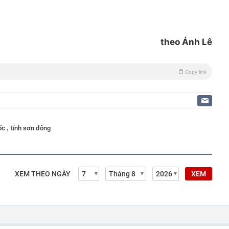
theo Ánh Lê
Copy link
,
uốc
tỉnh sơn đông
XEM THEO NGÀY
XEM