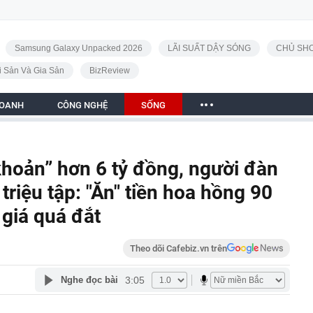
Samsung Galaxy Unpacked 2026
LÃI SUẤT DẬY SÓNG
CHỦ SHO
i Sản Và Gia Sản
BizReview
DOANH
CÔNG NGHỆ
SỐNG
khoản” hơn 6 tỷ đồng, người đàn
triệu tập: "Ăn" tiền hoa hồng 90
 giá quá đắt
Theo dõi Cafebiz.vn trên
3:05
Nghe đọc bài