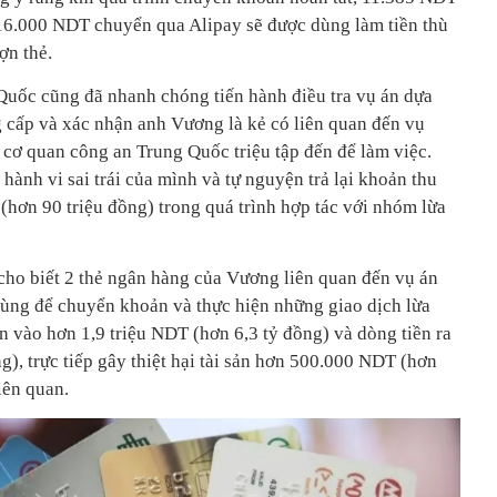
 16.000 NDT chuyển qua Alipay sẽ được dùng làm tiền thù
ợn thẻ.
Quốc cũng đã nhanh chóng tiến hành điều tra vụ án dựa
cấp và xác nhận anh Vương là kẻ có liên quan đến vụ
ị cơ quan công an Trung Quốc triệu tập đến để làm việc.
hành vi sai trái của mình và tự nguyện trả lại khoản thu
hơn 90 triệu đồng) trong quá trình hợp tác với nhóm lừa
ho biết 2 thẻ ngân hàng của Vương liên quan đến vụ án
ùng để chuyển khoản và thực hiện những giao dịch lừa
ền vào hơn 1,9 triệu NDT (hơn 6,3 tỷ đồng) và dòng tiền ra
g), trực tiếp gây thiệt hại tài sản hơn 500.000 NDT (hơn
iên quan.