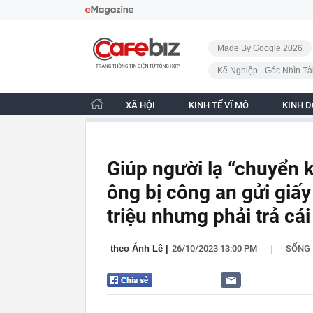
Bỏ qua điều hướng
CafeBiz - Trang chủ
Made By Google 2026
Kế Nghiệp - Góc Nhìn Tà
XÃ HỘI
KINH TẾ VĨ MÔ
KINH 
Giúp người lạ “chuyển 
ông bị công an gửi giấy 
triệu nhưng phải trả cái
|
theo Ánh Lê
|
26/10/2023 13:00 PM
SỐNG