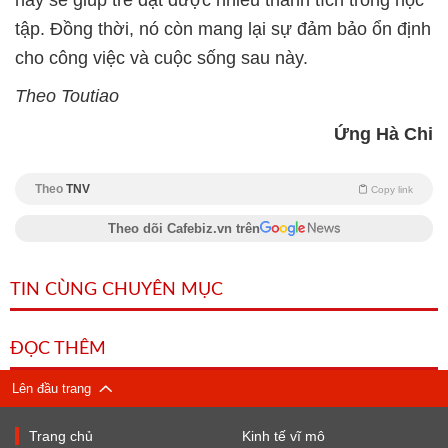
này sẽ giúp trẻ đạt được nhiều thành tích trong học
tập. Đồng thời, nó còn mang lại sự đảm bảo ổn định
cho công việc và cuộc sống sau này.
Theo Toutiao
Ứng Hà Chi
Theo
TNV
Copy link
Theo dõi Cafebiz.vn trên
TIN CÙNG CHUYÊN MỤC
ĐỌC THÊM
Lên đầu trang
Trang chủ
Kinh tế vĩ mô