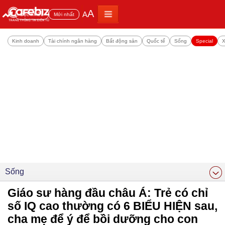
A
A
Đọc nhiều
Mới nhất
Kinh doanh
Tài chính ngân hàng
Bất động sản
Quốc tế
Sống
Special
X
Sống
Giáo sư hàng đầu châu Á: Trẻ có chỉ
số IQ cao thường có 6 BIỂU HIỆN sau,
cha mẹ để ý để bồi dưỡng cho con