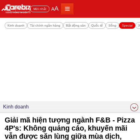
A
A
Đọc nhiều
Mới nhất
Kinh doanh
Tài chính ngân hàng
Bất động sản
Quốc tế
Sống
Special
X
Kinh doanh
Giải mã hiện tượng ngành F&B - Pizza
4P's: Không quảng cáo, khuyến mãi
vẫn được săn lùng giữa mùa dịch,