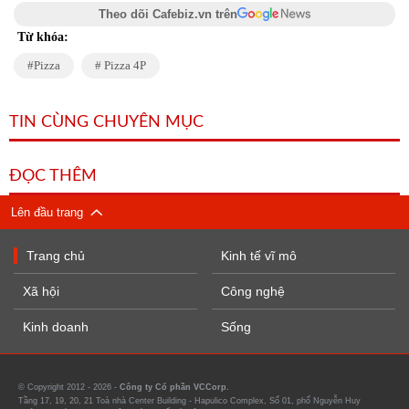
Theo dõi Cafebiz.vn trên
Từ khóa:
Pizza
Pizza 4P
TIN CÙNG CHUYÊN MỤC
ĐỌC THÊM
Lên đầu trang
Trang chủ
Kinh tế vĩ mô
Xã hội
Công nghệ
Kinh doanh
Sống
© Copyright 2012 - 2026 -
Công ty Cổ phần VCCorp.
Tầng 17, 19, 20, 21 Toà nhà Center Building - Hapulico Complex, Số 01, phố Nguyễn Huy