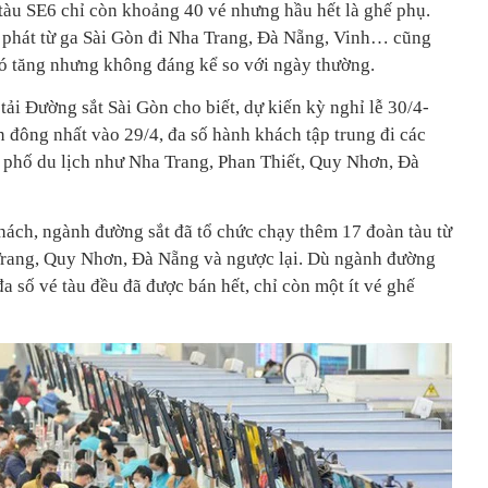
 tàu SE6 chỉ còn khoảng 40 vé nhưng hầu hết là ghế phụ.
 phát từ ga Sài Gòn đi Nha Trang, Đà Nẵng, Vinh… cũng
 có tăng nhưng không đáng kể so với ngày thường.
ải Đường sắt Sài Gòn cho biết, dự kiến kỳ nghỉ lễ 30/4-
 đông nhất vào 29/4, đa số hành khách tập trung đi các
phố du lịch như Nha Trang, Phan Thiết, Quy Nhơn, Đà
ách, ngành đường sắt đã tổ chức chạy thêm 17 đoàn tàu từ
 Trang, Quy Nhơn, Đà Nẵng và ngược lại. Dù ngành đường
a số vé tàu đều đã được bán hết, chỉ còn một ít vé ghế