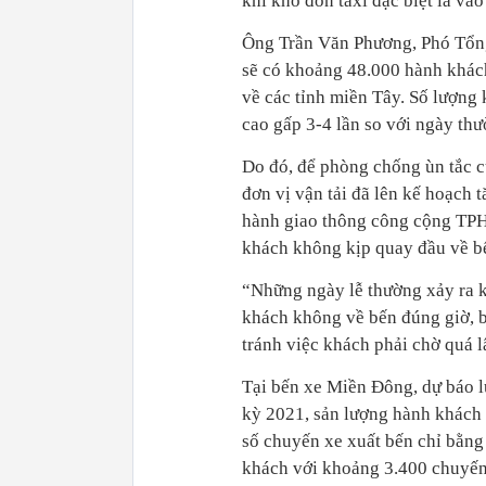
khi khó đón taxi đặc biệt là vào 
Ông Trần Văn Phương, Phó Tổng
sẽ có khoảng 48.000 hành khác
về các tỉnh miền Tây. Số lượng
cao gấp 3-4 lần so với ngày thư
Do đó, để phòng chống ùn tắc c
đơn vị vận tải đã lên kế hoạch
hành giao thông công cộng TPH
khách không kịp quay đầu về b
“Những ngày lễ thường xảy ra k
khách không về bến đúng giờ, b
tránh việc khách phải chờ quá 
Tại bến xe Miền Đông, dự báo l
kỳ 2021, sản lượng hành khách
số chuyến xe xuất bến chỉ bằng
khách với khoảng 3.400 chuyến 