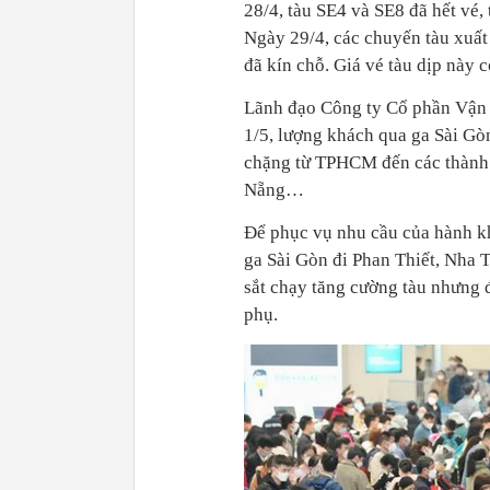
28/4, tàu SE4 và SE8 đã hết vé,
Ngày 29/4, các chuyến tàu xuất
đã kín chỗ. Giá vé tàu dịp này
Lãnh đạo Công ty Cổ phần Vận t
1/5, lượng khách qua ga Sài Gòn
chặng từ TPHCM đến các thành 
Nẵng…
Để phục vụ nhu cầu của hành kh
ga Sài Gòn đi Phan Thiết, Nha
sắt chạy tăng cường tàu nhưng đ
phụ.