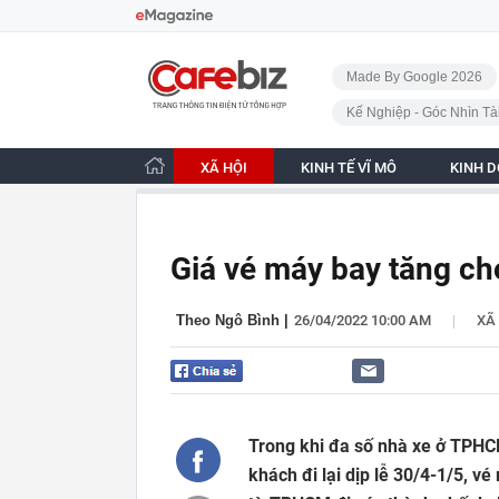
Bỏ qua điều hướng
CafeBiz - Trang chủ
Made By Google 2026
Kế Nghiệp - Góc Nhìn Tà
XÃ HỘI
KINH TẾ VĨ MÔ
KINH 
Giá vé máy bay tăng ch
|
Theo Ngô Bình
|
26/04/2022 10:00 AM
XÃ
Trong khi đa số nhà xe ở TPHC
khách đi lại dịp lễ 30/4-1/5, v