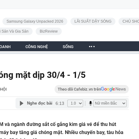
Samsung Galaxy Unpacked 2026
LÃI SUẤT DẬY SÓNG
CHỦ SHO
i Sản Và Gia Sản
BizReview
DOANH
CÔNG NGHỆ
SỐNG
óng mặt dịp 30/4 - 1/5
 HỘI
Theo dõi Cafebiz.vn trên
6:13
Nghe đọc bài
M và ngành đường sắt cố gắng kìm giá vé để thu hút
é máy bay tăng giá chóng mặt. Nhiều chuyến bay, tàu hỏa