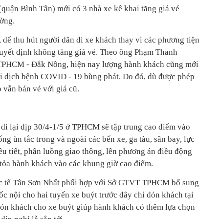
(quận Bình Tân) mới có 3 nhà xe kê khai tăng giá vé
ờng.
, để thu hút người dân đi xe khách thay vì các phương tiện
quyết định không tăng giá vé. Theo ông Phạm Thanh
 TPHCM - Đắk Nông, hiện nay lượng hành khách cũng mới
hi dịch bệnh COVID - 19 bùng phát. Do đó, dù được phép
 vẫn bán vé với giá cũ.
đi lại dịp 30/4-1/5 ở TPHCM sẽ tập trung cao điểm vào
g ùn tắc trong và ngoài các bến xe, ga tàu, sân bay, lực
ều tiết, phân luồng giao thông, lên phương án điều động
tỏa hành khách vào các khung giờ cao điểm.­­
c tế Tân Sơn Nhất phối hợp với Sở GTVT TPHCM bổ sung
ốc nội cho hai tuyến xe buýt trước đây chỉ đón khách tại
đón khách cho xe buýt giúp hành khách có thêm lựa chọn