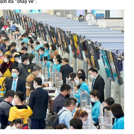
ịch đã “cháy vé”.