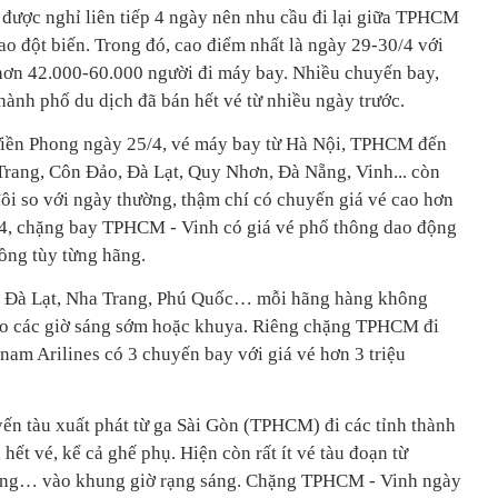
 được nghỉ liên tiếp 4 ngày nên nhu cầu đi lại giữa TPHCM
cao đột biến. Trong đó, cao điểm nhất là ngày 29-30/4 với
hơn 42.000-60.000 người đi máy bay. Nhiều chuyến bay,
hành phố du dịch đã bán hết vé từ nhiều ngày trước.
Tiền Phong ngày 25/4, vé máy bay từ Hà Nội, TPHCM đến
Trang, Côn Đảo, Đà Lạt, Quy Nhơn, Đà Nẵng, Vinh... còn
p đôi so với ngày thường, thậm chí có chuyến giá vé cao hơn
/4, chặng bay TPHCM - Vinh có giá vé phổ thông dao động
đồng tùy từng hãng.
Đà Lạt, Nha Trang, Phú Quốc… mỗi hãng hàng không
ào các giờ sáng sớm hoặc khuya. Riêng chặng TPHCM đi
nam Arilines có 3 chuyến bay với giá vé hơn 3 triệu
n tàu xuất phát từ ga Sài Gòn (TPHCM) đi các tỉnh thành
hết vé, kể cả ghế phụ. Hiện còn rất ít vé tàu đoạn từ
ng… vào khung giờ rạng sáng. Chặng TPHCM - Vinh ngày