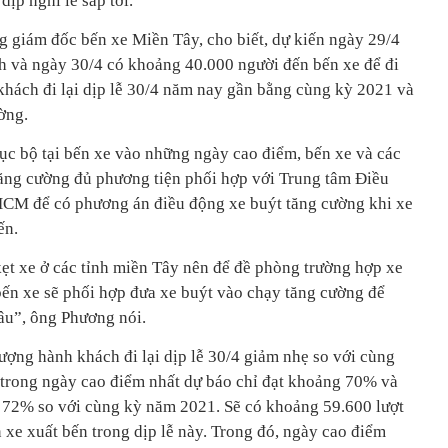
dịp nghỉ lễ sắp tới.
 giám đốc bến xe Miền Tây, cho biết, dự kiến ngày 29/4
h và ngày 30/4 có khoảng 40.000 người đến bến xe để đi
 khách đi lại dịp lễ 30/4 năm nay gần bằng cùng kỳ 2021 và
ờng.
ục bộ tại bến xe vào những ngày cao điểm, bến xe và các
 tăng cường đủ phương tiện phối hợp với Trung tâm Điều
CM để có phương án điều động xe buýt tăng cường khi xe
ến.
ẹt xe ở các tỉnh miền Tây nên để đề phòng trường hợp xe
ến xe sẽ phối hợp đưa xe buýt vào chạy tăng cường để
lâu”, ông Phương nói.
ượng hành khách đi lại dịp lễ 30/4 giảm nhẹ so với cùng
 trong ngày cao điểm nhất dự báo chỉ đạt khoảng 70% và
 72% so với cùng kỳ năm 2021. Sẽ có khoảng 59.600 lượt
xe xuất bến trong dịp lễ này. Trong đó, ngày cao điểm