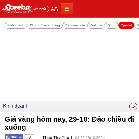
A
A
Đọc nhiều
Mới nhất
Kinh doanh
Tài chính ngân hàng
Bất động sản
Quốc tế
Sống
Special
X
Kinh doanh
Giá vàng hôm nay, 29-10: Đảo chiều đi
xuống
|
|
0
Theo Thy Thơ
08:22 29/10/2024