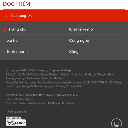
ĐỌC THÊM
Lên đầu trang
Trang chủ
Kinh tế vĩ mô
Xã hội
Công nghệ
Kinh doanh
Sống
© Copyright 2012 - 2026 -
Công ty Cổ phần VCCorp.
Tầng 17, 19, 20, 21 Toà nhà Center Building - Hapulico Complex, Số 01, phố Nguyễn Huy
Tưởng, phường Thanh Xuân, thành phố Hà Nội
Giấy phép thiết lập trang thông tin điện tử tổng hợp trên internet số 3321/GP-TTĐT do Sở Thông
tin và Truyền thông TP Hà Nội cấp ngày 03 tháng 07 năm 2019.
Điện thoại: 024 7309 5555 Máy lẻ 41294. Fax: 024-39743413
Email: info@cafebiz.vn
Chịu trách nhiệm quản lý nội dung: Bà Nguyễn Bích Minh
Hỗ trợ quảng cáo: