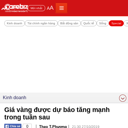
A
A
Đọc nhiều
Mới nhất
Kinh doanh
Tài chính ngân hàng
Bất động sản
Quốc tế
Sống
Special
X
Kinh doanh
Giá vàng được dự báo tăng mạnh
trong tuần sau
|
|
0
Theo T.Phương
21:30 27/10/2019