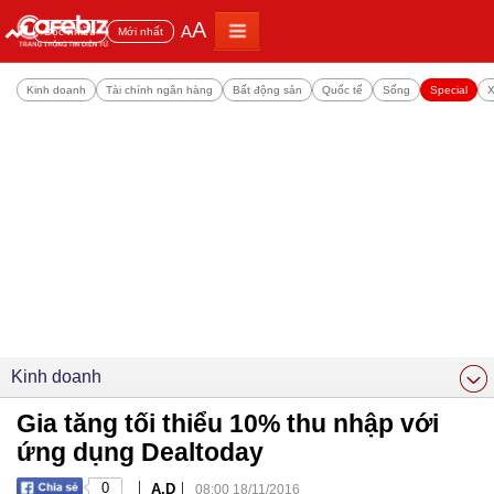
A
A
Đọc nhiều
Mới nhất
Kinh doanh
Tài chính ngân hàng
Bất động sản
Quốc tế
Sống
Special
X
Kinh doanh
Gia tăng tối thiểu 10% thu nhập với
ứng dụng Dealtoday
|
|
0
A.D
08:00 18/11/2016