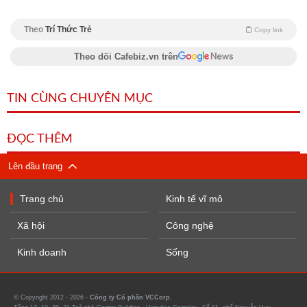
Theo
Trí Thức Trẻ
Copy link
Theo dõi Cafebiz.vn trên
TIN CÙNG CHUYÊN MỤC
ĐỌC THÊM
Lên đầu trang
Trang chủ
Kinh tế vĩ mô
Xã hội
Công nghệ
Kinh doanh
Sống
© Copyright 2012 - 2026 -
Công ty Cổ phần VCCorp.