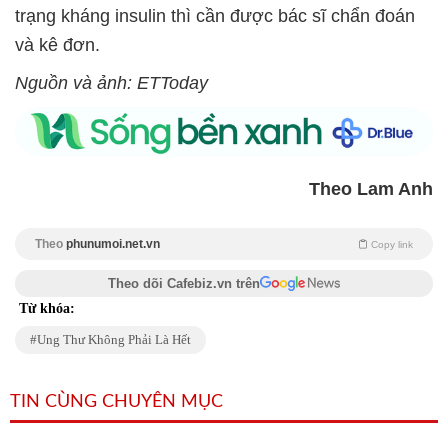
trạng kháng insulin thì cần được bác sĩ chẩn đoán
và kê đơn.
Nguồn và ảnh: ETToday
Theo Lam Anh
Theo
phunumoi.net.vn
Copy link
Theo dõi Cafebiz.vn trên
Từ khóa:
Ung Thư Không Phải Là Hết
TIN CÙNG CHUYÊN MỤC