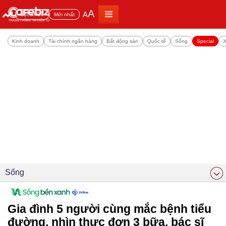
A
A
Đọc nhiều
Mới nhất
Kinh doanh
Tài chính ngân hàng
Bất động sản
Quốc tế
Sống
Special
X
Sống
Gia đình 5 người cùng mắc bệnh tiểu
đường, nhìn thực đơn 3 bữa, bác sĩ