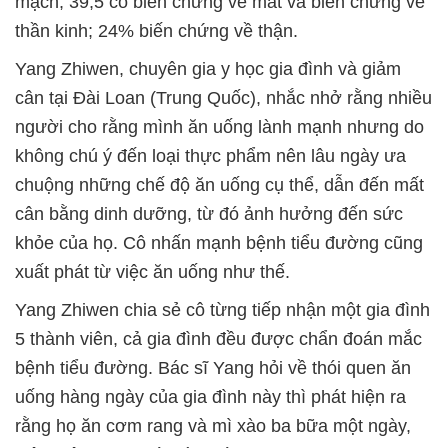
mạch; 39,5 có biến chứng về mắt và biến chứng về
thần kinh; 24% biến chứng về thận.
Yang Zhiwen, chuyên gia y học gia đình và giảm
cân tại Đài Loan (Trung Quốc), nhắc nhở rằng nhiều
người cho rằng mình ăn uống lành mạnh nhưng do
không chú ý đến loại thực phẩm nên lâu ngày ưa
chuộng những chế độ ăn uống cụ thể, dẫn đến mất
cân bằng dinh dưỡng, từ đó ảnh hưởng đến sức
khỏe của họ. Cô nhấn mạnh bệnh tiểu đường cũng
xuất phát từ việc ăn uống như thế.
Yang Zhiwen chia sẻ cô từng tiếp nhận một gia đình
5 thành viên, cả gia đình đều được chẩn đoán mắc
bệnh tiểu đường. Bác sĩ Yang hỏi về thói quen ăn
uống hàng ngày của gia đình này thì phát hiện ra
rằng họ ăn cơm rang và mì xào ba bữa một ngày,