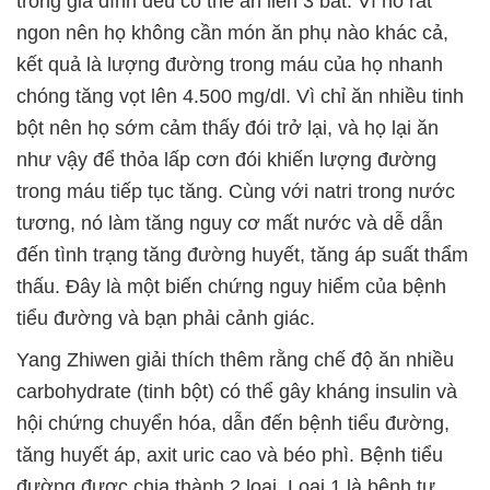
trong gia đình đều có thể ăn liền 3 bát. Vì nó rất
ngon nên họ không cần món ăn phụ nào khác cả,
kết quả là lượng đường trong máu của họ nhanh
chóng tăng vọt lên 4.500 mg/dl. Vì chỉ ăn nhiều tinh
bột nên họ sớm cảm thấy đói trở lại, và họ lại ăn
như vậy để thỏa lấp cơn đói khiến lượng đường
trong máu tiếp tục tăng. Cùng với natri trong nước
tương, nó làm tăng nguy cơ mất nước và dễ dẫn
đến tình trạng tăng đường huyết, tăng áp suất thẩm
thấu. Đây là một biến chứng nguy hiểm của bệnh
tiểu đường và bạn phải cảnh giác.
Yang Zhiwen giải thích thêm rằng chế độ ăn nhiều
carbohydrate (tinh bột) có thể gây kháng insulin và
hội chứng chuyển hóa, dẫn đến bệnh tiểu đường,
tăng huyết áp, axit uric cao và béo phì. Bệnh tiểu
đường được chia thành 2 loại. Loại 1 là bệnh tự