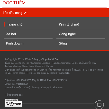
ĐỌC THÊM
Lên đầu trang
Trang chủ
Kinh tế vĩ mô
Xã hội
Công nghệ
Kinh doanh
Sống
© Copyright 2012 - 2026 -
Công ty Cổ phần VCCorp.
Tầng 17, 19, 20, 21 Toà nhà Center Building - Hapulico Complex, Số 01, phố Nguyễn Huy
Tưởng, phường Thanh Xuân, thành phố Hà Nội
Giấy phép thiết lập trang thông tin điện tử tổng hợp trên internet số 3321/GP-TTĐT do Sở Thông
tin và Truyền thông TP Hà Nội cấp ngày 03 tháng 07 năm 2019.
Điện thoại: 024 7309 5555 Máy lẻ 41294. Fax: 024-39743413
Email: info@cafebiz.vn
Chịu trách nhiệm quản lý nội dung: Bà Nguyễn Bích Minh
Hỗ trợ quảng cáo: