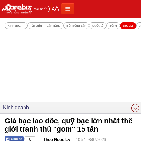
A
A
Đọc nhiều
Mới nhất
Kinh doanh
Tài chính ngân hàng
Bất động sản
Quốc tế
Sống
Special
X
Kinh doanh
Giá bạc lao dốc, quỹ bạc lớn nhất thế
giới tranh thủ "gom" 15 tấn
|
|
0
Theo Ngọc Ly
10:54 08/07/2026