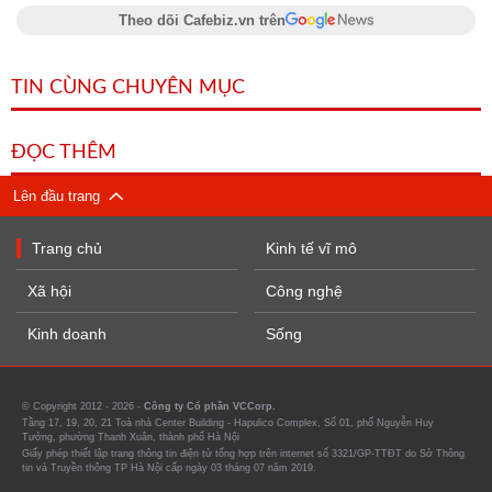
Theo dõi Cafebiz.vn trên
TIN CÙNG CHUYÊN MỤC
ĐỌC THÊM
Lên đầu trang
Trang chủ
Kinh tế vĩ mô
Xã hội
Công nghệ
Kinh doanh
Sống
© Copyright 2012 - 2026 -
Công ty Cổ phần VCCorp.
Tầng 17, 19, 20, 21 Toà nhà Center Building - Hapulico Complex, Số 01, phố Nguyễn Huy
Tưởng, phường Thanh Xuân, thành phố Hà Nội
Giấy phép thiết lập trang thông tin điện tử tổng hợp trên internet số 3321/GP-TTĐT do Sở Thông
tin và Truyền thông TP Hà Nội cấp ngày 03 tháng 07 năm 2019.