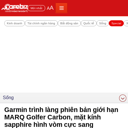
A
A
Đọc nhiều
Mới nhất
Kinh doanh
Tài chính ngân hàng
Bất động sản
Quốc tế
Sống
Special
X
Sống
Garmin trình làng phiên bản giới hạn
MARQ Golfer Carbon, mặt kính
sapphire hình vòm cực sang