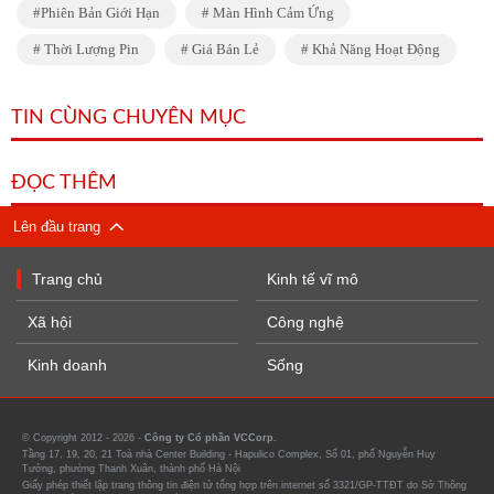
Phiên Bản Giới Hạn
Màn Hình Cảm Ứng
Thời Lượng Pin
Giá Bán Lẻ
Khả Năng Hoạt Động
TIN CÙNG CHUYÊN MỤC
ĐỌC THÊM
Lên đầu trang
Trang chủ
Kinh tế vĩ mô
Xã hội
Công nghệ
Kinh doanh
Sống
© Copyright 2012 - 2026 -
Công ty Cổ phần VCCorp.
Tầng 17, 19, 20, 21 Toà nhà Center Building - Hapulico Complex, Số 01, phố Nguyễn Huy
Tưởng, phường Thanh Xuân, thành phố Hà Nội
Giấy phép thiết lập trang thông tin điện tử tổng hợp trên internet số 3321/GP-TTĐT do Sở Thông