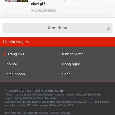
chơi gì?
11:01 27/06/2020
Xem thêm
Lên đầu trang
Trang chủ
Kinh tế vĩ mô
Xã hội
Công nghệ
Kinh doanh
Sống
© Copyright 2012 - 2026 -
Công ty Cổ phần VCCorp.
Tầng 17, 19, 20, 21 Toà nhà Center Building - Hapulico Complex, Số 01, phố Nguyễn Huy
Tưởng, phường Thanh Xuân, thành phố Hà Nội
Giấy phép thiết lập trang thông tin điện tử tổng hợp trên internet số 3321/GP-TTĐT do Sở Thông
tin và Truyền thông TP Hà Nội cấp ngày 03 tháng 07 năm 2019.
Điện thoại: 024 7309 5555 Máy lẻ 41294. Fax: 024-39743413