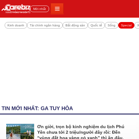
Đọc nhiều
Mới nhất
Kinh doanh
Tài chính ngân hàng
Bất động sản
Quốc tế
Sống
Special
X
TIN MỚI NHẤT: GA TUY HÒA
Ơn giời, trọn bộ kinh nghiệm du lịch Phú
Yên chưa tới 2 triệu/người đây rồi: Đến
“vùng đất hoa vàng cỏ xanh” thì ăn đâu,