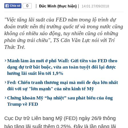
|
|
0
Đức Minh (thực hiện)
14:01 27/09/2018
"Việc tăng lãi suất của FED nằm trong lộ trình dự
đoán trước nên thị trường quốc tế và trong nước cũng
không có nhiều xáo động, tuy nhiên cũng có những
phản ứng trái chiều", TS Cấn Văn Lực nói với Trí
Thức Trẻ.
Mánh làm ăn mới ở phố Wall: Gửi tiền vào FED theo
dạng dự trữ bắt buộc, vừa an toàn tuyệt đối lại được
hưởng lãi suất lên tới 1,9%
Fed: Chiến tranh thương mại mà mối đe dọa lớn nhất
đối với sự "lớn mạnh" của nền kinh tế Mỹ
Chứng khoán Mỹ “hạ nhiệt” sau phát biểu của ông
Trump về FED
Cục Dự trữ Liên bang Mỹ (FED) ngày 26/9 thông
báo tăng lãi suất thêm 0,25%. Đây là lần nâng lãi