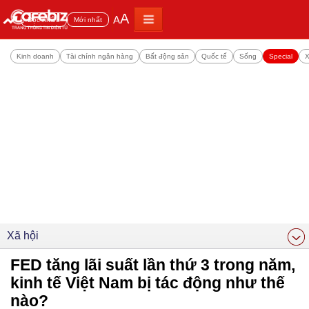
A
A
Đọc nhiều
Mới nhất
Kinh doanh
Tài chính ngân hàng
Bất động sản
Quốc tế
Sống
Special
X
Xã hội
FED tăng lãi suất lần thứ 3 trong năm,
kinh tế Việt Nam bị tác động như thế
nào?