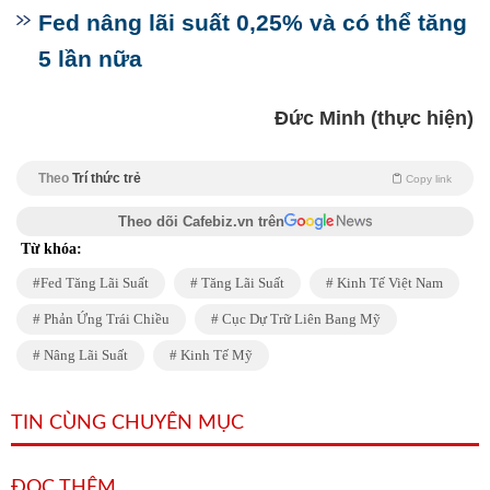
Fed nâng lãi suất 0,25% và có thể tăng
5 lần nữa
Đức Minh (thực hiện)
Theo
Trí thức trẻ
Copy link
Theo dõi Cafebiz.vn trên
Từ khóa:
Fed Tăng Lãi Suất
Tăng Lãi Suất
Kinh Tế Việt Nam
Phản Ứng Trái Chiều
Cục Dự Trữ Liên Bang Mỹ
Nâng Lãi Suất
Kinh Tế Mỹ
TIN CÙNG CHUYÊN MỤC
ĐỌC THÊM