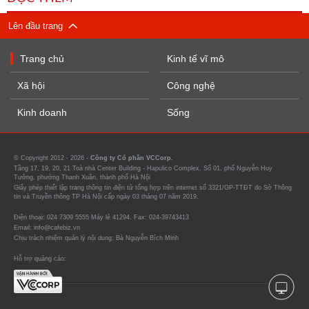
Lên đầu trang
Trang chủ
Kinh tế vĩ mô
Xã hội
Công nghệ
Kinh doanh
Sống
© Copyright 2012 - 2026 -
Công ty Cổ phần VCCorp.
Tầng 17, 19, 20, 21 Toà nhà Center Building - Hapulico Complex, Số 01, phố Nguyễn Huy
Tưởng, phường Thanh Xuân, thành phố Hà Nội
Giấy phép thiết lập trang thông tin điện tử tổng hợp trên internet số 3321/GP-TTĐT do Sở Thông
tin và Truyền thông TP Hà Nội cấp ngày 03 tháng 07 năm 2019.
Điện thoại: 024 7309 5555 Máy lẻ 41294. Fax: 024-39743413
Email: info@cafebiz.vn
Chịu trách nhiệm quản lý nội dung: Bà Nguyễn Bích Minh
Hỗ trợ quảng cáo: