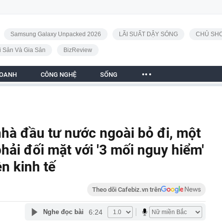
Samsung Galaxy Unpacked 2026
LÃI SUẤT DẬY SÓNG
CHỦ SHO
i Sản Và Gia Sản
BizReview
DOANH
CÔNG NGHỆ
SỐNG
nhà đầu tư nước ngoài bỏ đi, một
hải đối mặt với '3 mối nguy hiểm'
ền kinh tế
Theo dõi Cafebiz.vn trên
6:24
Nghe đọc bài