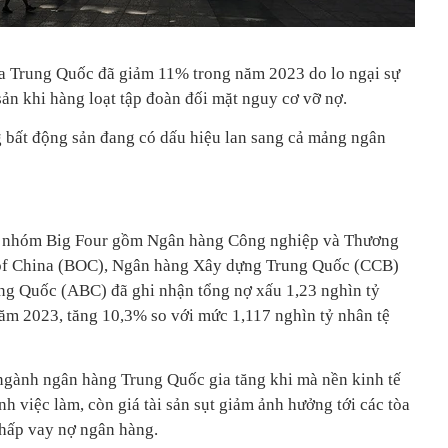
a Trung Quốc đã giảm 11% trong năm 2023 do lo ngại sự
sản khi hàng loạt tập đoàn đối mặt nguy cơ vỡ nợ.
ng bất động sản đang có dấu hiệu lan sang cả mảng ngân
y nhóm Big Four gồm Ngân hàng Công nghiệp và Thương
of China (BOC), Ngân hàng Xây dựng Trung Quốc (CCB)
g Quốc (ABC) đã ghi nhận tổng nợ xấu 1,23 nghìn tỷ
ăm 2023, tăng 10,3% so với mức 1,117 nghìn tỷ nhân tệ
 ngành ngân hàng Trung Quốc gia tăng khi mà nền kinh tế
nh việc làm, còn giá tài sản sụt giảm ảnh hưởng tới các tòa
chấp vay nợ ngân hàng.