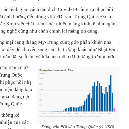
 các lệnh giãn cách đại dịch Covid-19 cùng sự phục hồi
đã ảnh hưởng đến dòng vốn FDI vào Trung Quốc. Đó là
ắc Kinh siết chặt kiểm soát nhiều mảng kinh tế như ngân
công nghệ cũng như chấn chỉnh lại mảng tín dụng.
ng mại căng thẳng Mỹ-Trung cũng góp phần khiến nhà
 nơi đây để chuyển sang các thị trường khác như Nhật Bản,
7 năm lãi suất âm và hứa hẹn một cơ hội tăng trưởng mới.
đầu tiên kể từ
Trung Quốc
khi phục hồi nhẹ
ấu hiệu đáng báo
 ngoài đang cực
 Trung Quốc.
c thống kê
 nhuận của các
Dòng vốn FDI vào Trung Quốc (tỷ USD)