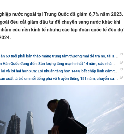
ghiệp nước ngoài tại Trung Quốc đã giảm 6,7% năm 2023.
goài đều cắt giảm đầu tư để chuyển sang nước khác khi
t nhằm cứu nền kinh tế nhưng các tập đoàn quốc tế đều dự
2024.
tuổi phải bán tháo mảng trung tâm thương mại để trả nợ, tài sản bốc hơi 985 nghìn tỷ đồng
ốc đang đến: Sản lượng tăng mạnh nhất 14 năm, các nhà máy liệu có đông đúc trở lại?
hại hơn xưa: Lợi nhuận tăng hơn 144% bất chấp lệnh cấm từ Mỹ, đến cả mảng xe điện cũng tăng gấp đôi
 tã trẻ em nổi tiếng phá vỡ truyền thống 151 năm, chuyển sang chỉ làm bỉm cho người già