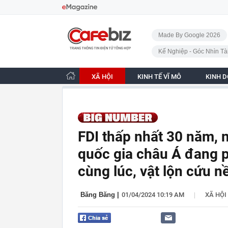
Bỏ qua điều hướng
CafeBiz - Trang chủ
Made By Google 2026
Kế Nghiệp - Góc Nhìn Tà
XÃ HỘI
KINH TẾ VĨ MÔ
KINH 
FDI thấp nhất 30 năm, 
quốc gia châu Á đang p
cùng lúc, vật lộn cứu n
|
Băng Băng
|
01/04/2024 10:19 AM
XÃ HỘI