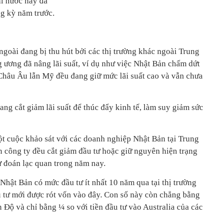
i nước này đã
g kỳ năm trước.
goài đang bị thu hút bởi các thị trường khác ngoài Trung
 ương đã nâng lãi suất, ví dụ như việc Nhật Bản chấm dứt
 Châu Âu lẫn Mỹ đều đang giữ mức lãi suất cao và vẫn chưa
ang cắt giảm lãi suất để thúc đẩy kinh tế, làm suy giảm sức
 cuộc khảo sát với các doanh nghiệp Nhật Bản tại Trung
 công ty đều cắt giảm đầu tư hoặc giữ nguyên hiện trạng
ự đoán lạc quan trong năm nay.
hật Bản có mức đầu tư ít nhất 10 năm qua tại thị trường
 tư mới được rót vốn vào đây. Con số này còn chẳng bằng
 Độ và chỉ bằng ¼ so với tiền đầu tư vào Australia của các