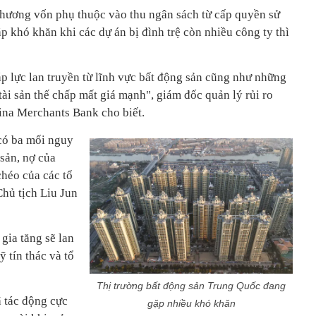
phương vốn phụ thuộc vào thu ngân sách từ cấp quyền sử
p khó khăn khi các dự án bị đình trệ còn nhiều công ty thì
áp lực lan truyền từ lĩnh vực bất động sản cũng như những
ài sản thế chấp mất giá mạnh", giám đốc quản lý rủi ro
ina Merchants Bank cho biết.
có ba mối nguy
sản, nợ của
héo của các tổ
Chủ tịch Liu Jun
gia tăng sẽ lan
 tín thác và tổ
Thị trường bất động sản Trung Quốc đang
 tác động cực
gặp nhiều khó khăn