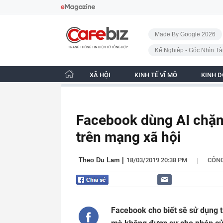
Bỏ qua điều hướng
CafeBiz - Trang chủ
Made By Google 2026
Kế Nghiệp - Góc Nhìn Tà
XÃ HỘI
KINH TẾ VĨ MÔ
KINH 
Facebook dùng AI chặn 
trên mạng xã hội
|
Theo Du Lam
|
18/03/2019 20:38 PM
CÔN
Facebook cho biết sẽ sử dụng t