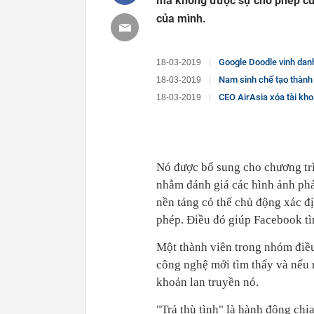
mà không được sự cho phép của 
của mình.
Google Doodle vinh danh Seii
18-03-2019
Nam sinh chế tạo thành 
18-03-2019
CEO AirAsia xóa tài kh
18-03-2019
Nó được bổ sung cho chương trì
nhằm đánh giá các hình ảnh phả
nền tảng có thể chủ động xác đị
phép. Điều đó giúp Facebook tìm
Một thành viên trong nhóm điề
công nghệ mới tìm thấy và nếu 
khoản lan truyền nó.
"Trả thù tình" là hành động chi