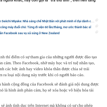
người khác, hay còn gọi là “trả thù tình”, trên nền tảng
chi Miyake: Nhà sáng chế Nhật Bản với phát minh vĩ đại dành cho người khiếm thị
công máy đuổi chó: Từng đi viện 60 lần/tháng, mơ ước thành bác sĩ
oản Facebook sau vụ xả súng ở New Zealand
nh thí điểm có sự tham gia của những người được đào tạo
n cảm. Theo Facebook, nhờ máy học và trí tuệ nhân tạo,
nh các bức ảnh hay video khỏa thân được chia sẻ trái
 ra loại nội dung này trước khi có người báo cáo.
u hành cộng đồng của Facebook sẽ đánh giá nội dung được
nó là hình ảnh phản cảm, họ sẽ xóa hoặc vô hiệu hóa tài
a sẻ ảnh tình dục trên Internet mà không có sự cho phép