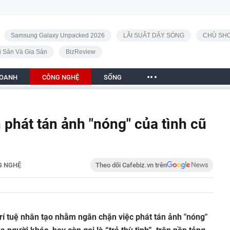
Samsung Galaxy Unpacked 2026
LÃI SUẤT DẬY SÓNG
CHỦ SHO
i Sản Và Gia Sản
BizReview
DOANH
CÔNG NGHỆ
SỐNG
phát tán ảnh "nóng" của tình cũ
G NGHỆ
Theo dõi Cafebiz.vn trên
rí tuệ nhân tạo nhằm ngăn chặn việc phát tán ảnh "nóng"