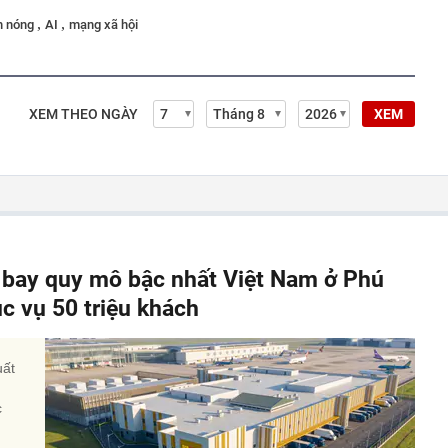
,
,
h nóng
AI
mạng xã hội
XEM THEO NGÀY
XEM
y bay quy mô bậc nhất Việt Nam ở Phú
c vụ 50 triệu khách
uất
c