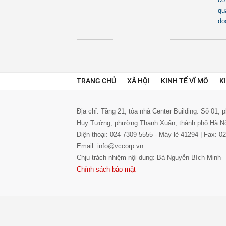
qu
do
TRANG CHỦ
XÃ HỘI
KINH TẾ VĨ MÔ
K
Địa chỉ: Tầng 21, tòa nhà Center Building. Số 01,
Huy Tưởng, phường Thanh Xuân, thành phố Hà N
Điện thoại: 024 7309 5555 - Máy lẻ 41294 | Fax: 
Email: info@vccorp.vn
Chịu trách nhiệm nội dung: Bà Nguyễn Bích Minh
Chính sách bảo mật