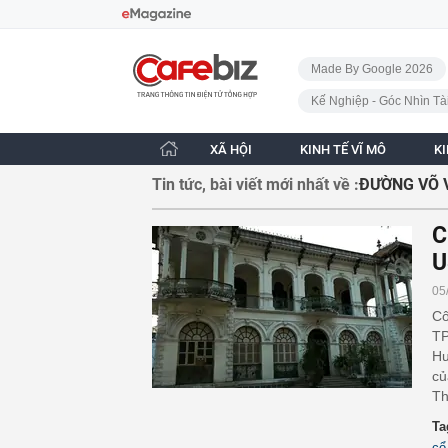
Bỏ qua điều hướng
CafeBiz - Trang chủ
Made By Google 2026
Kế Nghiệp - Góc Nhìn Tà
XÃ HỘI
KINH TẾ VĨ MÔ
K
Tin tức, bài viết mới nhất về :
ĐƯỜNG VÕ 
C
U
05
Cô
TP
Hư
củ
Th
Ta
cổ