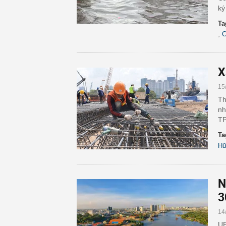
ký
Ta
,
C
X
15
Th
nh
TP
Ta
Hữ
N
3
14
UB