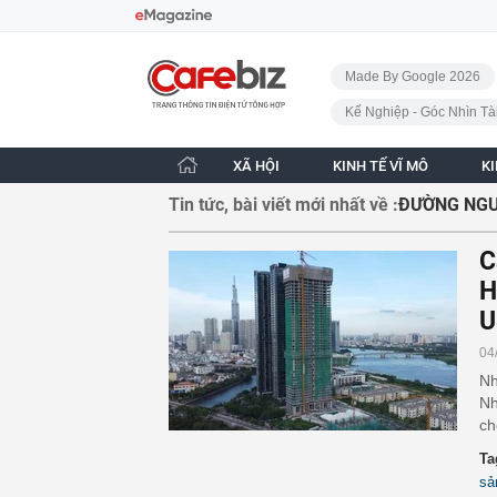
Bỏ qua điều hướng
CafeBiz - Trang chủ
Made By Google 2026
Kế Nghiệp - Góc Nhìn Tà
XÃ HỘI
KINH TẾ VĨ MÔ
K
Tin tức, bài viết mới nhất về :
ĐƯỜNG NGU
C
H
U
04
Nh
Nh
ch
Ta
sả