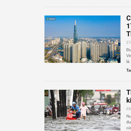
C
1
T
27
Đư
Vi
là
Ta
T
k
03
Nư
đư
cử