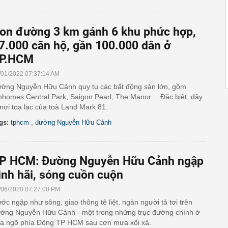
on đường 3 km gánh 6 khu phức hợp,
7.000 căn hộ, gần 100.000 dân ở
P.HCM
/01/2022 07:37:14 AM
ờng Nguyễn Hữu Cảnh quy tụ các bất động sản lớn, gồm
nhomes Central Park, Saigon Pearl, The Manor… Đặc biệt, đây
 nơi toạ lạc của toà Land Mark 81.
,
gs:
tphcm
đường Nguyễn Hữu Cảnh
P HCM: Đường Nguyễn Hữu Cảnh ngập
inh hãi, sóng cuồn cuộn
/06/2020 07:27:00 PM
ớc ngập như sông, giao thông tê liệt, ngàn người tả tơi trên
ờng Nguyễn Hữu Cảnh - một trong những trục đường chính ở
a ngõ phía Đông TP HCM sau cơn mưa xối xả.