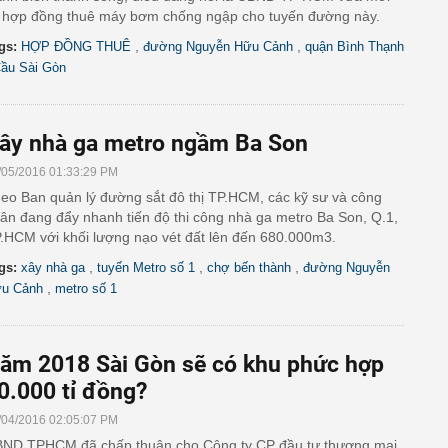
 hợp đồng thuê máy bơm chống ngập cho tuyến đường này.
,
,
gs:
HỢP ĐỒNG THUÊ
đường Nguyễn Hữu Cảnh
quận Bình Thạnh
ầu Sài Gòn
ây nhà ga metro ngầm Ba Son
/05/2016 01:33:29 PM
eo Ban quản lý đường sắt đô thị TP.HCM, các kỹ sư và công
ân đang đẩy nhanh tiến độ thi công nhà ga metro Ba Son, Q.1,
.HCM với khối lượng nạo vét đất lên đến 680.000m3.
,
,
,
gs:
xây nhà ga
tuyến Metro số 1
chợ bến thành
đường Nguyễn
,
u Cảnh
metro số 1
ăm 2018 Sài Gòn sẽ có khu phức hợp
0.000 tỉ đồng?
/04/2016 02:05:07 PM
ND TPHCM đã chấp thuận cho Công ty CP đầu tư thương mại