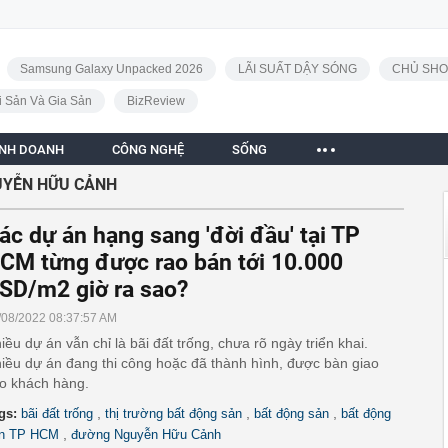
Samsung Galaxy Unpacked 2026
LÃI SUẤT DẬY SÓNG
CHỦ SHO
i Sản Và Gia Sản
BizReview
INH DOANH
CÔNG NGHỆ
SỐNG
YỄN HỮU CẢNH
ác dự án hạng sang 'đời đầu' tại TP
CM từng được rao bán tới 10.000
SD/m2 giờ ra sao?
/08/2022 08:37:57 AM
iều dự án vẫn chỉ là bãi đất trống, chưa rõ ngày triển khai.
iều dự án đang thi công hoặc đã thành hình, được bàn giao
o khách hàng.
,
,
,
gs:
bãi đất trống
thị trường bất động sản
bất động sản
bất động
,
n TP HCM
đường Nguyễn Hữu Cảnh