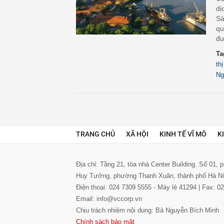
dị
Sà
qu
đư
Ta
th
Ng
TRANG CHỦ
XÃ HỘI
KINH TẾ VĨ MÔ
K
Địa chỉ: Tầng 21, tòa nhà Center Building. Số 01,
Huy Tưởng, phường Thanh Xuân, thành phố Hà N
Điện thoại: 024 7309 5555 - Máy lẻ 41294 | Fax: 
Email: info@vccorp.vn
Chịu trách nhiệm nội dung: Bà Nguyễn Bích Minh
Chính sách bảo mật