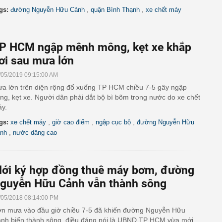
,
,
gs:
đường Nguyễn Hữu Cảnh
quận Bình Thạnh
xe chết máy
P HCM ngập mênh mông, kẹt xe khắp
ơi sau mưa lớn
/05/2019 09:15:00 AM
a lớn trên diện rộng đổ xuống TP HCM chiều 7-5 gây ngập
ng, kẹt xe. Người dân phải dắt bộ bì bõm trong nước do xe chết
y.
,
,
,
gs:
xe chết máy
giờ cao điểm
ngập cục bộ
đường Nguyễn Hữu
,
nh
nước dâng cao
ới ký hợp đồng thuê máy bơm, đường
guyễn Hữu Cảnh vẫn thành sông
/05/2018 08:14:00 PM
n mưa vào đầu giờ chiều 7-5 đã khiến đường Nguyễn Hữu
nh biến thành sông, điều đáng nói là UBND TP HCM vừa mới