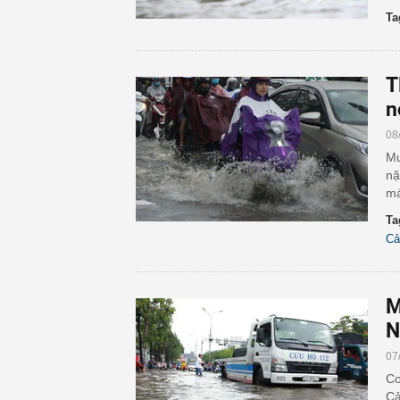
Ta
T
n
08
Mư
nặ
má
Ta
Cả
M
N
07
Cơ
Cả