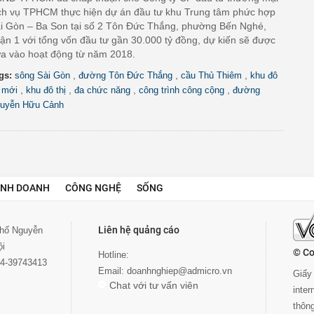
ch vụ TPHCM thực hiện dự án đầu tư khu Trung tâm phức hợp
i Gòn – Ba Son tại số 2 Tôn Đức Thắng, phường Bến Nghé,
ận 1 với tổng vốn đầu tư gần 30.000 tỷ đồng, dự kiến sẽ được
a vào hoạt động từ năm 2018.
,
,
,
gs:
sông Sài Gòn
đường Tôn Đức Thắng
cầu Thủ Thiêm
khu đô
,
,
,
,
ị mới
khu đô thị
đa chức năng
công trình công cộng
đường
uyễn Hữu Cảnh
INH DOANH
CÔNG NGHỆ
SỐNG
Liên hệ quảng cáo
 phố Nguyễn
ội
© Co
Hotline:
024-39743413
Email:
doanhnghiep@admicro.vn
Giấy 
Chat với tư vấn viên
inte
thôn