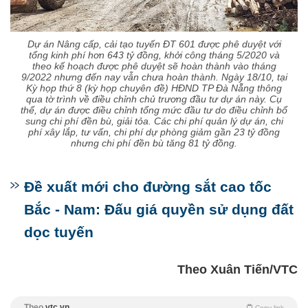
Dự án Nâng cấp, cải tạo tuyến ĐT 601 được phê duyệt với
tổng kinh phí hơn 643 tỷ đồng, khởi công tháng 5/2020 và
theo kế hoạch được phê duyệt sẽ hoàn thành vào tháng
9/2022 nhưng đến nay vẫn chưa hoàn thành. Ngày 18/10, tại
Kỳ họp thứ 8 (kỳ họp chuyên đề) HĐND TP Đà Nẵng thông
qua tờ trình về điều chỉnh chủ trương đầu tư dự án này. Cụ
thể, dự án được điều chỉnh tổng mức đầu tư do điều chỉnh bổ
sung chi phí đền bù, giải tỏa. Các chi phí quản lý dự án, chi
phí xây lắp, tư vấn, chi phí dự phòng giảm gần 23 tỷ đồng
nhưng chi phí đền bù tăng 81 tỷ đồng.
Đề xuất mới cho đường sắt cao tốc
Bắc - Nam: Đấu giá quyền sử dụng đất
dọc tuyến
Theo Xuân Tiến/VTC
Theo
vtc.vn
Copy link