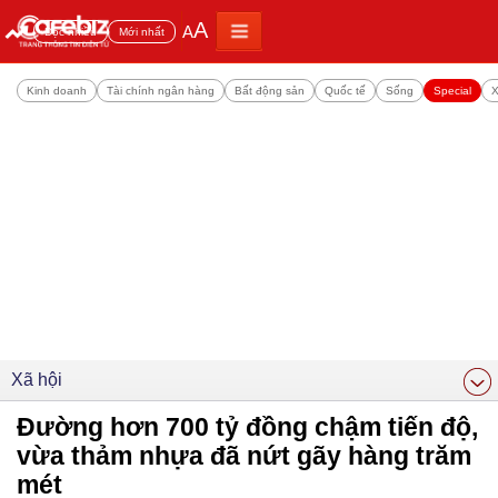
A
A
Đọc nhiều
Mới nhất
Kinh doanh
Tài chính ngân hàng
Bất động sản
Quốc tế
Sống
Special
X
Xã hội
Đường hơn 700 tỷ đồng chậm tiến độ,
vừa thảm nhựa đã nứt gãy hàng trăm
mét