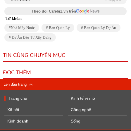
Theo dõi Cafebiz.vn trên
Từ khóa:
Nhà Máy Nước
Ban Quản Lý
Ban Quản Lý Dự Án
Dự Án Đầu Tư Xây Dựng
TIN CÙNG CHUYÊN MỤC
ĐỌC THÊM
Lên đầu trang
Trang chủ
Kinh tế vĩ mô
Xã hội
Công nghệ
Kinh doanh
Sống