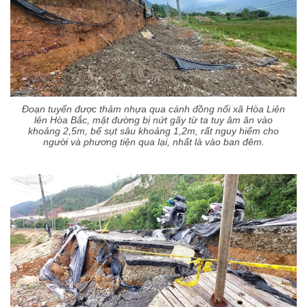
Đoạn tuyến được thảm nhựa qua cánh đồng nối xã Hòa Liên
lên Hòa Bắc, mặt đường bị nứt gãy từ ta tuy âm ăn vào
khoảng 2,5m, bể sụt sâu khoảng 1,2m, rất nguy hiểm cho
người và phương tiện qua lại, nhất là vào ban đêm.