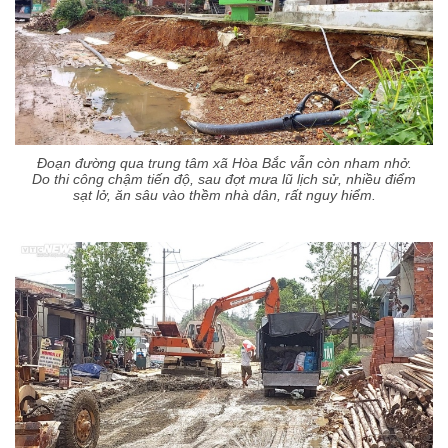
Đoạn đường qua trung tâm xã Hòa Bắc vẫn còn nham nhở.
Do thi công chậm tiến độ, sau đợt mưa lũ lịch sử, nhiều điểm
sạt lở, ăn sâu vào thềm nhà dân, rất nguy hiểm.