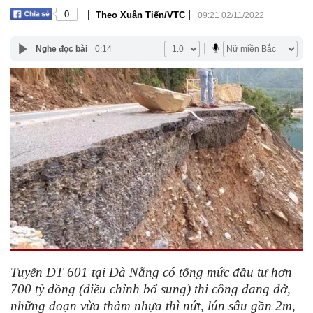
|
|
0
Theo Xuân Tiến/VTC
09:21 02/11/2022
Nghe đọc bài
0:14
Tuyến ĐT 601 tại Đà Nẵng có tổng mức đầu tư hơn
700 tỷ đồng (điều chỉnh bổ sung) thi công dang dở,
những đoạn vừa thảm nhựa thì nứt, lún sâu gần 2m,