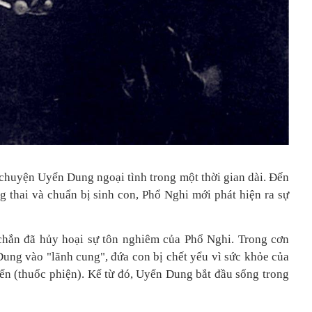
chuyện Uyển Dung ngoại tình trong một thời gian dài. Đến
thai và chuẩn bị sinh con, Phổ Nghi mới phát hiện ra sự
hắn đã hủy hoại sự tôn nghiêm của Phổ Nghi. Trong cơn
ung vào "lãnh cung", đứa con bị chết yểu vì sức khỏe của
ến (thuốc phiện). Kể từ đó, Uyển Dung bắt đầu sống trong