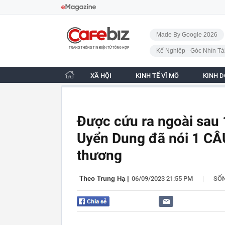
Bỏ qua điều hướng
CafeBiz - Trang chủ
Made By Google 2026
Kế Nghiệp - Góc Nhìn Tà
XÃ HỘI
KINH TẾ VĨ MÔ
KINH 
Được cứu ra ngoài sau
Uyển Dung đã nói 1 CÂU
thương
|
Theo Trung Hạ
|
06/09/2023 21:55 PM
SỐ