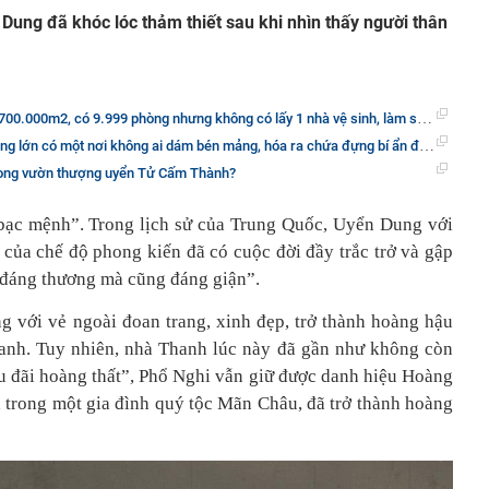
ung đã khóc lóc thảm thiết sau khi nhìn thấy người thân
0m2, có 9.999 phòng nhưng không có lấy 1 nhà vệ sinh, làm sao để tiện sinh hoạt?
lớn có một nơi không ai dám bén mảng, hóa ra chứa đựng bí ẩn đầy ám ảnh
trong vườn thượng uyển Tử Cấm Thành?
bạc mệnh”. Trong lịch sử của Trung Quốc, Uyển Dung với
 của chế độ phong kiến đã có cuộc đời đầy trắc trở và gập
“đáng thương mà cũng đáng giận”.
với vẻ ngoài đoan trang, xinh đẹp, trở thành hoàng hậu
hanh. Tuy nhiên, nhà Thanh lúc này đã gần như không còn
 ưu đãi hoàng thất”, Phổ Nghi vẫn giữ được danh hiệu Hoàng
 trong một gia đình quý tộc Mãn Châu, đã trở thành hoàng