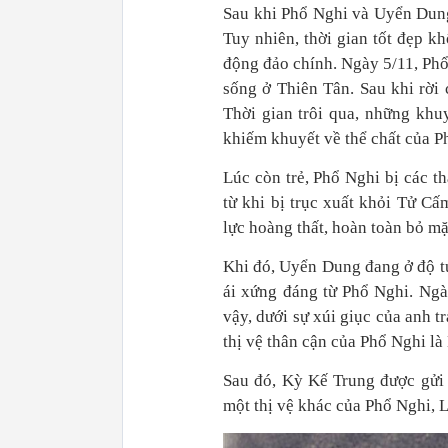
Sau khi Phổ Nghi và Uyển Dung
Tuy nhiên, thời gian tốt đẹp 
động đảo chính. Ngày 5/11, Ph
sống ở Thiên Tân. Sau khi rờ
Thời gian trôi qua, những khuy
khiếm khuyết về thể chất của 
Lúc còn trẻ, Phổ Nghi bị các t
từ khi bị trục xuất khỏi Tử C
lực hoàng thất, hoàn toàn bỏ 
Khi đó, Uyển Dung đang ở độ t
ái xứng đáng từ Phổ Nghi. Ngà
vậy, dưới sự xúi giục của anh 
thị vệ thân cận của Phổ Nghi là
Sau đó, Kỳ Kế Trung được gửi 
một thị vệ khác của Phổ Nghi, 