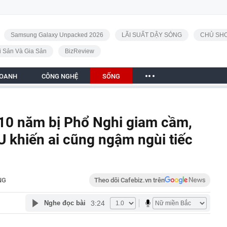
Samsung Galaxy Unpacked 2026
LÃI SUẤT DẬY SÓNG
CHỦ SHO
i Sản Và Gia Sản
BizReview
DOANH
CÔNG NGHỆ
SỐNG
 10 năm bị Phổ Nghi giam cầm,
 khiến ai cũng ngậm ngùi tiếc
NG
Theo dõi Cafebiz.vn trên
3:24
Nghe đọc bài