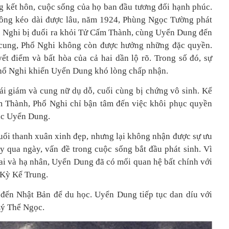
 kết hôn, cuộc sống của họ ban đầu tương đối hạnh phúc.
không kéo dài được lâu, năm 1924, Phùng Ngọc Tường phát
ổ Nghi bị đuổi ra khỏi Tử Cấm Thành, cùng Uyển Dung đến
i cung, Phổ Nghi không còn được hưởng những đặc quyền.
ết điểm và bất hòa của cả hai dần lộ rõ. Trong số đó, sự
Phổ Nghi khiến Uyển Dung khó lòng chấp nhận.
hái giám và cung nữ dụ dỗ, cuối cùng bị chứng vô sinh. Kể
ấm Thành, Phổ Nghi chỉ bận tâm đến việc khôi phục quyền
mặc Uyển Dung.
uổi thanh xuân xinh đẹp, nhưng lại không nhận được sự ưu
y qua ngày, vấn đề trong cuộc sống bắt đầu phát sinh. Vì
trai và hạ nhân, Uyển Dung đã có mối quan hệ bất chính với
 Kỳ Kế Trung.
đến Nhật Bản để du học. Uyển Dung tiếp tục dan díu với
Lý Thể Ngọc.