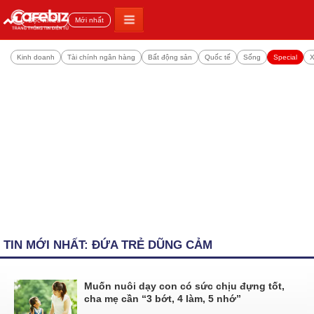
Đọc nhiều
Mới nhất
Kinh doanh
Tài chính ngân hàng
Bất động sản
Quốc tế
Sống
Special
X
TIN MỚI NHẤT: ĐỨA TRẺ DŨNG CẢM
Muốn nuôi dạy con có sức chịu đựng tốt,
cha mẹ cần “3 bớt, 4 làm, 5 nhớ”