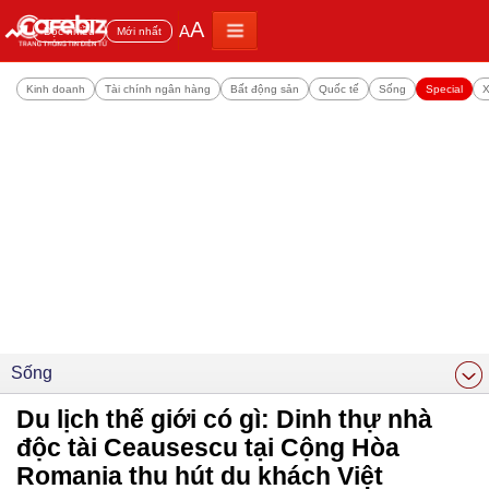
A
A
Đọc nhiều
Mới nhất
Kinh doanh
Tài chính ngân hàng
Bất động sản
Quốc tế
Sống
Special
X
Sống
Du lịch thế giới có gì: Dinh thự nhà
độc tài Ceausescu tại Cộng Hòa
Romania thu hút du khách Việt