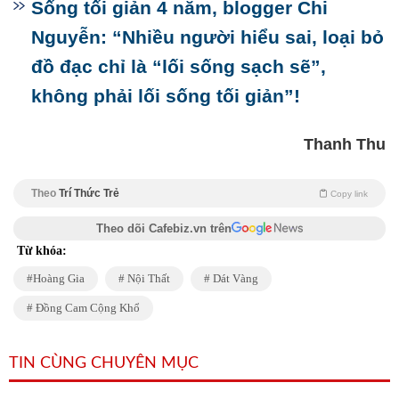
Sống tối giản 4 năm, blogger Chi
Nguyễn: “Nhiều người hiểu sai, loại bỏ
đồ đạc chỉ là “lối sống sạch sẽ”,
không phải lối sống tối giản”!
Thanh Thu
Theo
Trí Thức Trẻ
Copy link
Theo dõi Cafebiz.vn trên
Từ khóa:
Hoàng Gia
Nội Thất
Dát Vàng
Đồng Cam Cộng Khổ
TIN CÙNG CHUYÊN MỤC