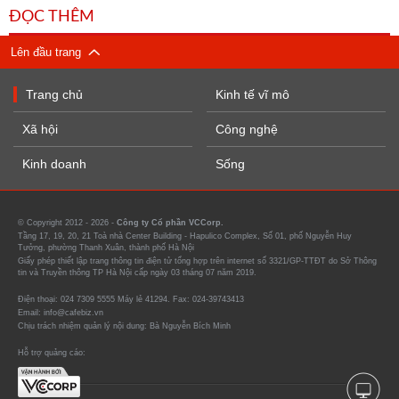
ĐỌC THÊM
Lên đầu trang
Trang chủ
Kinh tế vĩ mô
Xã hội
Công nghệ
Kinh doanh
Sống
© Copyright 2012 - 2026 -
Công ty Cổ phần VCCorp.
Tầng 17, 19, 20, 21 Toà nhà Center Building - Hapulico Complex, Số 01, phố Nguyễn Huy
Tưởng, phường Thanh Xuân, thành phố Hà Nội
Giấy phép thiết lập trang thông tin điện tử tổng hợp trên internet số 3321/GP-TTĐT do Sở Thông
tin và Truyền thông TP Hà Nội cấp ngày 03 tháng 07 năm 2019.
Điện thoại: 024 7309 5555 Máy lẻ 41294. Fax: 024-39743413
Email: info@cafebiz.vn
Chịu trách nhiệm quản lý nội dung: Bà Nguyễn Bích Minh
Hỗ trợ quảng cáo: