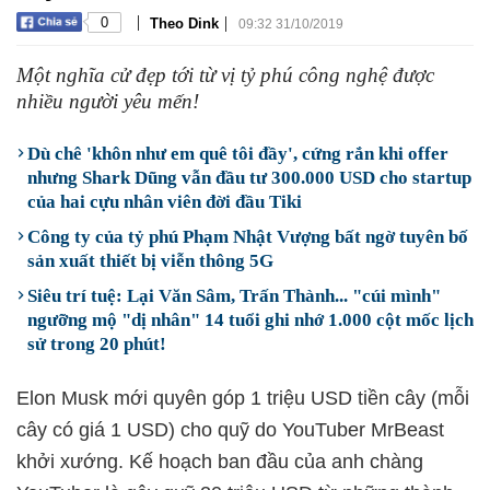
|
|
0
Theo Dink
09:32 31/10/2019
Một nghĩa cử đẹp tới từ vị tỷ phú công nghệ được
nhiều người yêu mến!
Dù chê 'khôn như em quê tôi đầy', cứng rắn khi offer
nhưng Shark Dũng vẫn đầu tư 300.000 USD cho startup
của hai cựu nhân viên đời đầu Tiki
Công ty của tỷ phú Phạm Nhật Vượng bất ngờ tuyên bố
sản xuất thiết bị viễn thông 5G
Siêu trí tuệ: Lại Văn Sâm, Trấn Thành... "cúi mình"
ngưỡng mộ "dị nhân" 14 tuổi ghi nhớ 1.000 cột mốc lịch
sử trong 20 phút!
Elon Musk mới quyên góp 1 triệu USD tiền cây (mỗi
cây có giá 1 USD) cho quỹ do YouTuber MrBeast
khởi xướng. Kế hoạch ban đầu của anh chàng