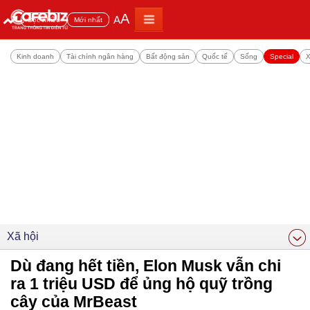
A
A
Đọc nhiều
Mới nhất
Kinh doanh
Tài chính ngân hàng
Bất động sản
Quốc tế
Sống
Special
X
Xã hội
Dù đang hết tiền, Elon Musk vẫn chi
ra 1 triệu USD để ủng hộ quỹ trồng
cây của MrBeast