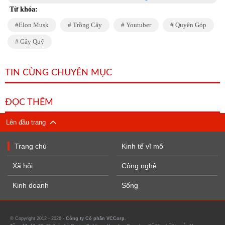
Từ khóa:
Elon Musk
Trồng Cây
Youtuber
Quyên Góp
Gây Quỹ
TIN CÙNG CHUYÊN MỤC
ĐỌC THÊM
Lên đầu trang
Trang chủ
Kinh tế vĩ mô
Xã hội
Công nghệ
Kinh doanh
Sống
© Copyright 2012 - 2026 -
Công ty Cổ phần VCCorp.