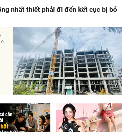
ông nhất thiết phải đi đến kết cục bị bỏ
ế
à ở