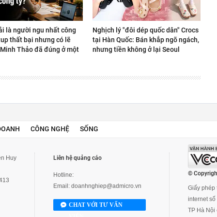
ải là người ngu nhất công
Nghịch lý "đôi dép quốc dân" Crocs
rtup thất bại nhưng có lẽ
tại Hàn Quốc: Bán khắp ngõ ngách,
Minh Thảo đã đúng ở một
nhưng tiền không ở lại Seoul
DOANH
CÔNG NGHỆ
SỐNG
yễn Huy
Liên hệ quảng cáo
© Copyrigh
Hotline:
3413
Email:
doanhnghiep@admicro.vn
Giấy phép t
internet s
CHAT VỚI TƯ VẤN
TP Hà Nội 
VIÊN