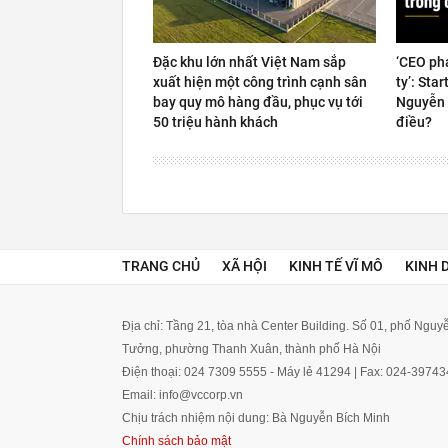
Đặc khu lớn nhất Việt Nam sắp
‘CEO ph
xuất hiện một công trình cạnh sân
ty’: Sta
bay quy mô hàng đầu, phục vụ tới
Nguyễn 
50 triệu hành khách
điều?
TRANG CHỦ
XÃ HỘI
KINH TẾ VĨ MÔ
KINH 
Địa chỉ: Tầng 21, tòa nhà Center Building. Số 01, phố Ngu
Tưởng, phường Thanh Xuân, thành phố Hà Nội
Điện thoại: 024 7309 5555 - Máy lẻ 41294 | Fax: 024-3974
Email: info@vccorp.vn
Chịu trách nhiệm nội dung: Bà Nguyễn Bích Minh
Chính sách bảo mật