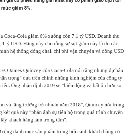
iến giá cổ phiếu hãng giải khát này có phiên giao dịch tồi
ới mức giảm 8%.
ủa Coca-Cola giảm 6% xuống còn 7,1 tỷ USD. Doanh thu
9 tỷ USD. Hãng này cho rằng sự sụt giảm này là do các
 chỉnh hệ thống đóng chai, chi phí vận chuyển và đồng USD
CEO James Quincey của Coca-Cola nói rằng những dự báo
thận trọng" dựa trên chính những kinh nghiệm của công ty
 triển. Ông nhận định 2019 sẽ "biến động và bất ổn hơn so
thu và tăng trưởng lợi nhuận năm 2018", Quincey nói trong
g kết quả này "phản ánh sự tiến bộ trong quá trình chuyển
 lấy khách hàng làm trọng tâm".
ở rộng danh mục sản phẩm trong bối cảnh khách hàng có