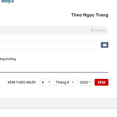
i nhựa
Theo Ngọc Trang
Copy link
ăng trưởng
XEM THEO NGÀY
XEM