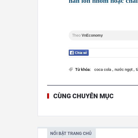
hẳn lon nhôm hoặc cha
Theo
VnEconomy
,
,
Từ khóa:
coca cola
nước ngọt
t
CÙNG CHUYÊN MỤC
NỔI BẬT TRANG CHỦ