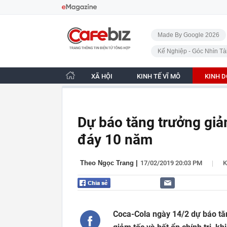
Bỏ qua điều hướng
CafeBiz - Trang chủ
Made By Google 2026
Kế Nghiệp - Góc Nhìn Tà
XÃ HỘI
KINH TẾ VĨ MÔ
KINH 
Dự báo tăng trưởng giả
đáy 10 năm
|
Theo Ngọc Trang
|
17/02/2019 20:03 PM
K
Coca-Cola ngày 14/2 dự báo tă