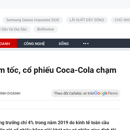
Samsung Galaxy Unpacked 2026
LÃI SUẤT DẬY SÓNG
CHỦ SHO
i Sản Và Gia Sản
BizReview
DOANH
CÔNG NGHỆ
SỐNG
m tốc, cổ phiếu Coca-Cola chạm
INH DOANH
Theo dõi Cafebiz.vn trên
ng trưởng chỉ 4% trong năm 2019 do kinh tế toàn cầu