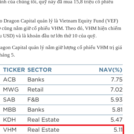
tính của chúng tôi, quỹ này đã mua 15,8 triệu cổ phiếu
o Dragon Capital quản lý là Vietnam Equity Fund (VEF)
USD cũng nắm giữ cổ phiếu VHM. Theo đó, VHM hiện chiếm
u USD) và là khoản đầu tư lớn thứ 10 của quỹ.
agon Capital quản lý nắm giữ lượng cổ phiếu VHM trị giá
háng 5.