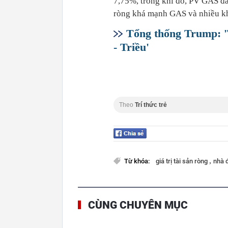
7,75%, trong khi đó, PV GAS đã 
ròng khá mạnh GAS và nhiều kh
Tổng thống Trump: '
- Triều'
Theo
Trí thức trẻ
,
Từ khóa:
giá trị tài sản ròng
nhà 
CÙNG CHUYÊN MỤC