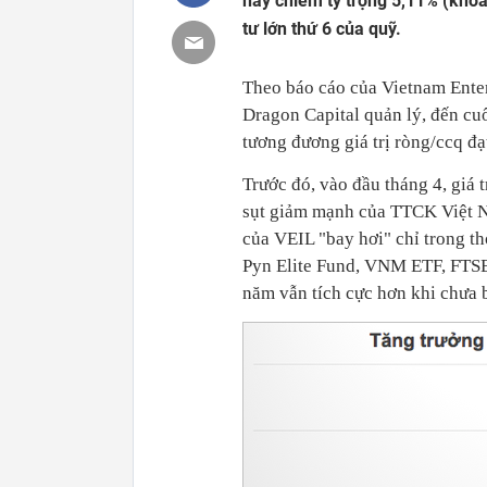
này chiếm tỷ trọng 5,11% (khoả
tư lớn thứ 6 của quỹ.
Theo báo cáo của Vietnam Enter
Dragon Capital quản lý, đến cuố
tương đương giá trị ròng/ccq đ
Trước đó, vào đầu tháng 4, giá 
sụt giảm mạnh của TTCK Việt Na
của VEIL "bay hơi" chỉ trong th
Pyn Elite Fund, VNM ETF, FTSE
năm vẫn tích cực hơn khi chưa 