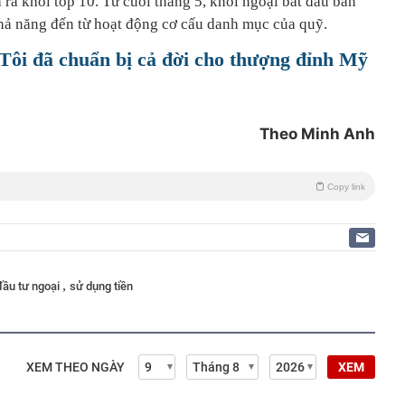
ra khỏi top 10. Từ cuối tháng 5, khối ngoại bắt đầu bán
ả năng đến từ hoạt động cơ cấu danh mục của quỹ.
Tôi đã chuẩn bị cả đời cho thượng đỉnh Mỹ
Theo Minh Anh
Copy link
,
đầu tư ngoại
sử dụng tiền
XEM THEO NGÀY
XEM