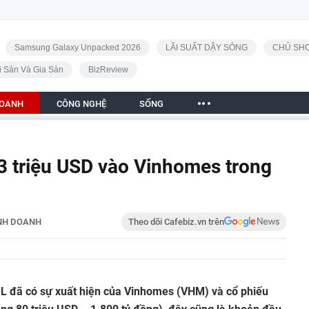
Samsung Galaxy Unpacked 2026
LÃI SUẤT DẬY SÓNG
CHỦ SHO
i Sản Và Gia Sản
BizReview
DOANH
CÔNG NGHỆ
SỐNG
83 triệu USD vào Vinhomes trong
NH DOANH
Theo dõi Cafebiz.vn trên
L đã có sự xuất hiện của Vinhomes (VHM) và cổ phiếu