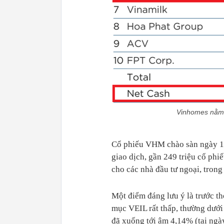
Vinhomes nằm t
Cổ phiếu VHM chào sàn ngày 17
giao dịch, gần 249 triệu cổ ph
cho các nhà đầu tư ngoại, trong
Một điểm đáng lưu ý là trước t
mục VEIL rất thấp, thường dưới
đã xuống tới âm 4,14% (tại ngà