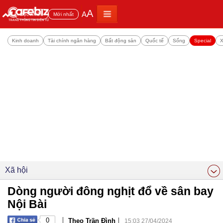
A
A
Đọc nhiều
Mới nhất
Kinh doanh
Tài chính ngân hàng
Bất động sản
Quốc tế
Sống
Special
X
Xã hội
Dòng người đông nghịt đổ về sân bay
Nội Bài
|
|
0
Theo Trần Đình
15:03 27/04/2024