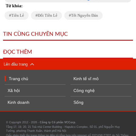
Từ khóa:
Tiền Lẻ
Đổi Tiền Lẻ
Tết Nguyên Đán
TIN CÙNG CHUYÊN MỤC
ĐỌC THÊM
Lên đầu trang
Trang chủ
Kinh tế vĩ mô
Xã hội
Công nghệ
Kinh doanh
Sống
© Copyright 2012 - 2026 -
Công ty Cổ phần VCCorp.
Tầng 17, 19, 20, 21 Toà nhà Center Building - Hapulico Complex, Số 01, phố Nguyễn Huy
Tưởng, phường Thanh Xuân, thành phố Hà Nội
Giấy phép thiết lập trang thông tin điện tử tổng hợp trên internet số 3321/GP-TTĐT do Sở Thông