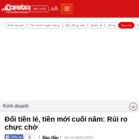
A
A
Đọc nhiều
Mới nhất
Kinh doanh
Tài chính ngân hàng
Bất động sản
Quốc tế
Sống
Special
X
Kinh doanh
Đổi tiền lẻ, tiền mới cuối năm: Rủi ro
chực chờ
|
|
0
Bảo Hân
09:44 09/01/2025