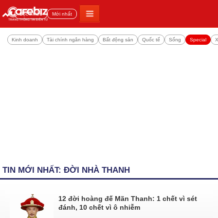
Đọc nhiều
Mới nhất
Kinh doanh
Tài chính ngân hàng
Bất động sản
Quốc tế
Sống
Special
X
TIN MỚI NHẤT: ĐỜI NHÀ THANH
12 đời hoàng đế Mãn Thanh: 1 chết vì sét
đánh, 10 chết vì ô nhiễm