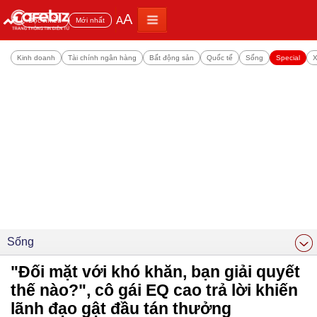
A
A
Đọc nhiều
Mới nhất
Kinh doanh
Tài chính ngân hàng
Bất động sản
Quốc tế
Sống
Special
X
Sống
"Đối mặt với khó khăn, bạn giải quyết
thế nào?", cô gái EQ cao trả lời khiến
lãnh đạo gật đầu tán thưởng