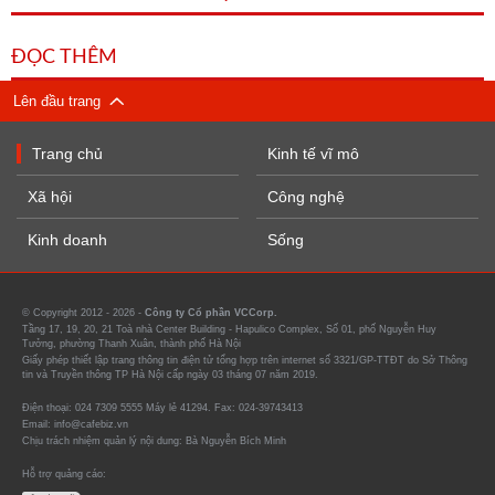
ĐỌC THÊM
Lên đầu trang
Trang chủ
Kinh tế vĩ mô
Xã hội
Công nghệ
Kinh doanh
Sống
© Copyright 2012 - 2026 -
Công ty Cổ phần VCCorp.
Tầng 17, 19, 20, 21 Toà nhà Center Building - Hapulico Complex, Số 01, phố Nguyễn Huy
Tưởng, phường Thanh Xuân, thành phố Hà Nội
Giấy phép thiết lập trang thông tin điện tử tổng hợp trên internet số 3321/GP-TTĐT do Sở Thông
tin và Truyền thông TP Hà Nội cấp ngày 03 tháng 07 năm 2019.
Điện thoại: 024 7309 5555 Máy lẻ 41294. Fax: 024-39743413
Email: info@cafebiz.vn
Chịu trách nhiệm quản lý nội dung: Bà Nguyễn Bích Minh
Hỗ trợ quảng cáo: