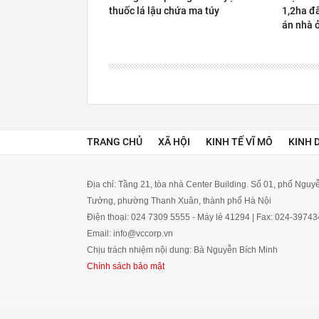
thuốc lá lậu chứa ma túy
1,2ha đấ
án nhà 
TRANG CHỦ
XÃ HỘI
KINH TẾ VĨ MÔ
KINH 
Địa chỉ: Tầng 21, tòa nhà Center Building. Số 01, phố Ngu
Tưởng, phường Thanh Xuân, thành phố Hà Nội
Điện thoại: 024 7309 5555 - Máy lẻ 41294 | Fax: 024-3974
Email: info@vccorp.vn
Chịu trách nhiệm nội dung: Bà Nguyễn Bích Minh
Chính sách bảo mật