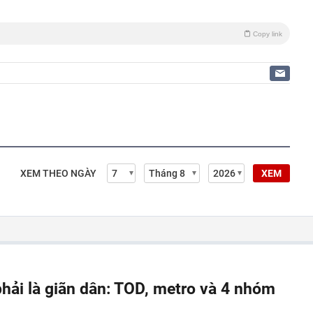
Copy link
XEM THEO NGÀY
XEM
phải là giãn dân: TOD, metro và 4 nhóm