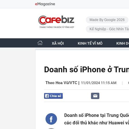
Bỏ qua điều hướng
CafeBiz - Trang chủ
Made By Google 2026
Kế Nghiệp - Góc Nhìn Tà
XÃ HỘI
KINH TẾ VĨ MÔ
KINH 
Doanh số iPhone ở Tru
|
Theo Hoa Vũ/VTC
|
11/01/2024 11:15 AM
Doanh số iPhone tại Trung Quố
các đối thủ khác như Huawei v