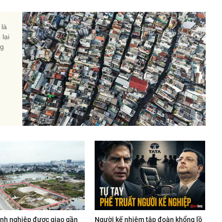
 là
lại
ng
nh nghiệp được giao gần
Người kế nhiệm tập đoàn khổng lồ