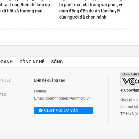
t tại Long Biên để làm dự
bị phế truất chỉ trong vài phút, vì
ở xã hội và thương mại
dám động đến dự án tâm huyết
của người đã chọn mình
DOANH
CÔNG NGHỆ
SỐNG
yễn Huy
Liên hệ quảng cáo
© Copyrigh
Hotline:
3413
Email:
doanhnghiep@admicro.vn
Giấy phép t
internet s
CHAT VỚI TƯ VẤN
TP Hà Nội 
VIÊN