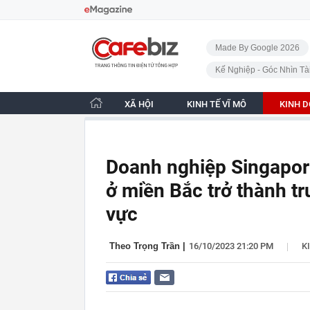
Bỏ qua điều hướng
CafeBiz - Trang chủ
Made By Google 2026
Kế Nghiệp - Góc Nhìn Tà
XÃ HỘI
KINH TẾ VĨ MÔ
KINH 
Doanh nghiệp Singapore
ở miền Bắc trở thành t
vực
|
Theo Trọng Trần
|
16/10/2023 21:20 PM
K