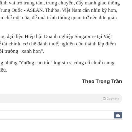
định vai trò trung tâm, trung chuyển, đẩy mạnh giao thông
a Trung Quốc - ASEAN. Thứ ba, Việt Nam cần nhìn kỹ hơn,
cơ chế một cửa, để quá trình thông quan trở nên đơn giản
ng, đại diện Hiệp hội Doanh nghiệp Singapore tại Việt
 tài chính, cơ chế đánh thuế, nghiên cứu thành lập điểm
ôi trường "xanh hơn".
 những "đường cao tốc" logistics, củng cố chuỗi cung
iểu.
Theo Trọng Trần
Copy link