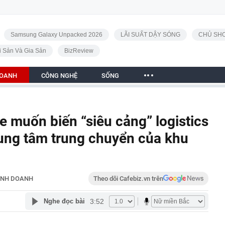
Samsung Galaxy Unpacked 2026
LÃI SUẤT DẬY SÓNG
CHỦ SHO
i Sản Và Gia Sản
BizReview
DOANH
CÔNG NGHỆ
SỐNG
 muốn biến “siêu cảng” logistics
rung tâm trung chuyển của khu
INH DOANH
Theo dõi Cafebiz.vn trên
3:52
Nghe đọc bài