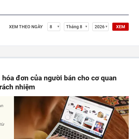
XEM THEO NGÀY
XEM
, hóa đơn của người bán cho cơ quan
 trách nhiệm
àn
 từ