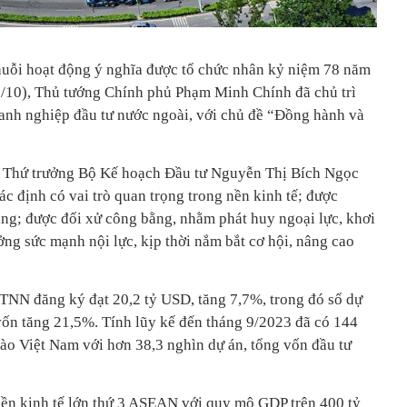
 chuỗi hoạt động ý nghĩa được tổ chức nhân kỷ niệm 78 năm
10), Thủ tướng Chính phủ Phạm Minh Chính đã chủ trì
anh nghiệp đầu tư nước ngoài, với chủ đề “Đồng hành và
ị, Thứ trưởng Bộ Kế hoạch Đầu tư Nguyễn Thị Bích Ngọc
c định có vai trò quan trọng trong nền kinh tế; được
ẳng; được đối xử công bằng, nhằm phát huy ngoại lực, khơi
ởng sức mạnh nội lực, kịp thời nắm bắt cơ hội, nâng cao
TNN đăng ký đạt 20,2 tỷ USD, tăng 7,7%, trong đó số dự
vốn tăng 21,5%. Tính lũy kế đến tháng 9/2023 đã có 144
vào Việt Nam với hơn 38,3 nghìn dự án, tổng vốn đầu tư
nền kinh tế lớn thứ 3 ASEAN với quy mô GDP trên 400 tỷ