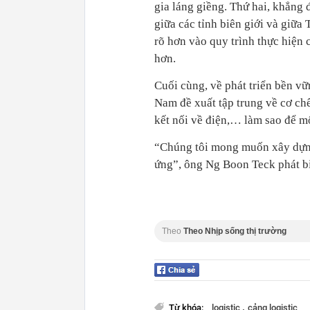
gia láng giềng. Thứ hai, khẳng 
giữa các tỉnh biên giới và giữ
rõ hơn vào quy trình thực hiện 
hơn.
Cuối cùng, về phát triển bền vữ
Nam đề xuất tập trung về cơ chế
kết nối về điện,… làm sao để m
“Chúng tôi mong muốn xây dựng
ứng”, ông Ng Boon Teck phát b
Theo
Theo Nhịp sống thị trường
,
Từ khóa:
logistic
cảng logistic