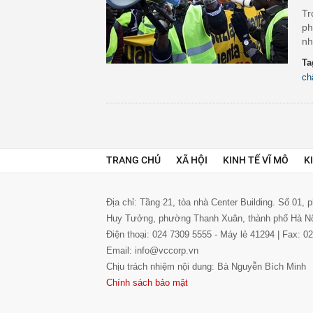
Tr
ph
nh
Ta
ch
TRANG CHỦ
XÃ HỘI
KINH TẾ VĨ MÔ
K
Địa chỉ: Tầng 21, tòa nhà Center Building. Số 01,
Huy Tưởng, phường Thanh Xuân, thành phố Hà N
Điện thoại: 024 7309 5555 - Máy lẻ 41294 | Fax: 
Email: info@vccorp.vn
Chịu trách nhiệm nội dung: Bà Nguyễn Bích Minh
Chính sách bảo mật