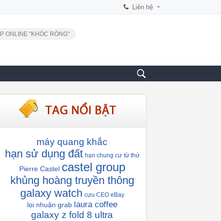
Liên hệ
P ONLINE "KHÓC RÒNG"
máy quang khắc
hạn sử dụng đất
hạn chung cư
từ thứ
castel group
Pierre Castel
khủng hoàng truyền thông
galaxy watch
cựu CEO eBay
laura coffee
lọi nhuận grab
galaxy z fold 8 ultra