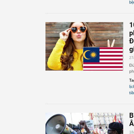
bệ
1
p
Đ
g
27
Đừ
ph
Ta
lịc
tiề
B
Â
18