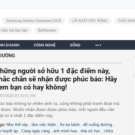
Samsung Galaxy Unpacked 2026
LÃI SUẤT DẬY SÓNG
CHỦ SHO
i Sản Và Gia Sản
BizReview
INH DOANH
CÔNG NGHỆ
SỐNG
 ĐƯỜNG
hững người sở hữu 1 đặc điểm này,
hắc chắn sẽ nhận được phúc báo: Hãy
em bạn có hay không!
/07/2020 07:23:51 PM
úc báo không tự nhiên sinh ra, cũng không phải tranh đoạt mà
 được. Muốn nhận được được phúc báo, mỗi người đều cần
ải có ít nhất 1 đặc điểm này.
,
,
,
,
gs:
Như thế này
làm việc thiện
Xe ba bánh
đổ xuống đường
,
,
,
,
o huyết áp
Càng ngày càng
ảnh minh họa
nhà sử học
chữa