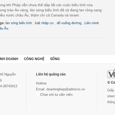
ong khi Pháp vẫn chưa thể dập tắt các cuộc biểu tình của
ong trào Áo vàng, làn sóng biểu tình đã và đang lan rộng sang
iều nước châu Âu, thậm chí cả Canada và Israel.
,
,
,
gs:
làn sóng biểu tình
luật nhập cư
đổ xuống đường
Liên minh
âu Âu
INH DOANH
CÔNG NGHỆ
SỐNG
Liên hệ quảng cáo
 phố Nguyễn
ội
© Co
Hotline:
024-39743413
Email:
doanhnghiep@admicro.vn
Giấy 
Chat với tư vấn viên
inte
thôn