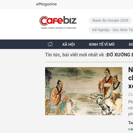
Bỏ qua điều hướng
CafeBiz - Trang chủ
Made By Google 2026
Kế Nghiệp - Góc Nhìn Tà
XÃ HỘI
KINH TẾ VĨ MÔ
K
Tin tức, bài viết mới nhất về :
ĐỔ XUỐNG
N
c
x
21
Ph
có
ph
Ta
ca