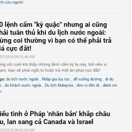
nh cứu người
0 lệnh cấm "kỳ quặc" nhưng ai cũng
hải tuân thủ khi du lịch nước ngoài:
ừng coi thường vì bạn có thể phải trả
iá cực đắt!
/07/2019 09:51:46 AM
ng vội cười khi thấy những lệnh cấm kỳ lạ này, bởi nếu vi
ạm, bạn sẽ phải ngồi tù hoặc trả một án phạt cực đắt!
,
,
,
gs:
du lịch nước ngoài
Nhập gia tùy tục
đổ xuống đường
đi du
,
,
,
,
h
du khách nước ngoài
Du lịch Malaysia
đơn vị tiền tệ
đánh rơi
n
iểu tình ở Pháp 'nhân bản' khắp châu
u, lan sang cả Canada và Israel
/12/2018 08:42:54 AM