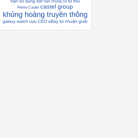
hạn sử dụng đất
từ thứ
hạn chung cư
castel group
Pierre Castel
khủng hoàng truyền thông
galaxy watch
cựu CEO eBay
lọi nhuận grab