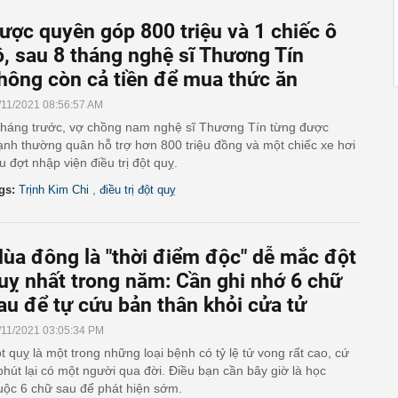
ược quyên góp 800 triệu và 1 chiếc ô
ô, sau 8 tháng nghệ sĩ Thương Tín
hông còn cả tiền để mua thức ăn
/11/2021 08:56:57 AM
tháng trước, vợ chồng nam nghệ sĩ Thương Tín từng được
nh thường quân hỗ trợ hơn 800 triệu đồng và một chiếc xe hơi
u đợt nhập viện điều trị đột quỵ.
,
gs:
Trịnh Kim Chi
điều trị đột quỵ
ùa đông là "thời điểm độc" dễ mắc đột
uỵ nhất trong năm: Cần ghi nhớ 6 chữ
au để tự cứu bản thân khỏi cửa tử
/11/2021 03:05:34 PM
t quỵ là một trong những loại bệnh có tỷ lệ tử vong rất cao, cứ
phút lại có một người qua đời. Điều bạn cần bây giờ là học
uộc 6 chữ sau để phát hiện sớm.