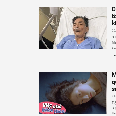
Đ
t
k
25
8 
Mạ
sa
Ta
M
q
s
21
Độ
3 
th