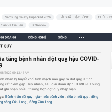
Samsung Galaxy Unpacked 2026
LÃI SUẤT DẬY SÓNG
CHỦ SHO
i Sản Và Gia Sản
BizReview
INH DOANH
CÔNG NGHỆ
SỐNG
ỘT QUỴ
ia tăng bệnh nhân đột quỵ hậu COVID-
9
/08/2022 09:13:44 AM
nh nhân bị huyết khối tĩnh mạch não gây ra đột quỵ là tình
ạng rất hiếm gặp. Tuy nhiên, sau giai đoạn dịch COVID-19 bùng
át ghi nhận nhiều trường hợp đột quỵ nhập viện.
,
,
,
gs:
Bệnh nhân đột quỵ
giám đốc bệnh viện
điều trị đột quỵ
đồng
,
ng sông Cửu Long
Sông Cửu Long