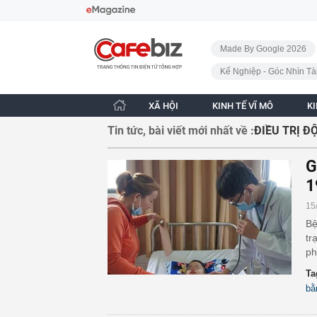
Bỏ qua điều hướng
CafeBiz - Trang chủ
Made By Google 2026
Kế Nghiệp - Góc Nhìn Tà
XÃ HỘI
KINH TẾ VĨ MÔ
K
Tin tức, bài viết mới nhất về :
ĐIỀU TRỊ Đ
G
1
15
Bệ
tr
ph
Ta
bằ