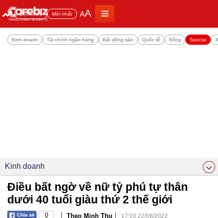
A
A
Đọc nhiều
Mới nhất
Kinh doanh
Tài chính ngân hàng
Bất động sản
Quốc tế
Sống
Special
X
Kinh doanh
Điều bất ngờ về nữ tỷ phú tự thân
dưới 40 tuổi giàu thứ 2 thế giới
|
|
0
Theo Minh Thu
17:03 22/06/2022