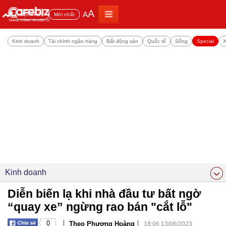
A
A
Đọc nhiều
Mới nhất
Kinh doanh
Tài chính ngân hàng
Bất động sản
Quốc tế
Sống
Special
X
Kinh doanh
Diễn biến lạ khi nhà đầu tư bất ngờ
“quay xe” ngừng rao bán "cắt lỗ"
|
|
0
Theo Phương Hoàng
18:06 13/06/2023