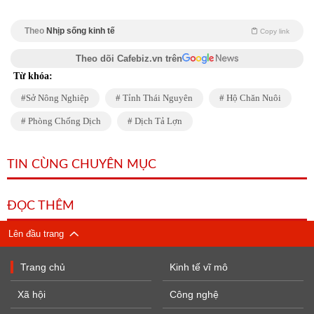
Theo
Nhịp sống kinh tế
Copy link
Theo dõi Cafebiz.vn trên
Từ khóa:
Sở Nông Nghiệp
Tỉnh Thái Nguyên
Hộ Chăn Nuôi
Phòng Chống Dịch
Dịch Tả Lợn
TIN CÙNG CHUYÊN MỤC
ĐỌC THÊM
Lên đầu trang
Trang chủ
Kinh tế vĩ mô
Xã hội
Công nghệ