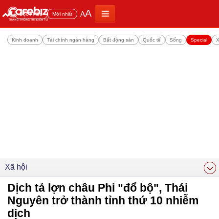
A
A
Đọc nhiều
Mới nhất
Kinh doanh
Tài chính ngân hàng
Bất động sản
Quốc tế
Sống
Special
X
Xã hội
Dịch tả lợn châu Phi "đổ bộ", Thái
Nguyên trở thành tỉnh thứ 10 nhiễm
dịch