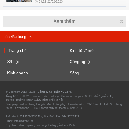
09:22 22/02/2023
Xem thêm
Lên đầu trang
Trang chủ
Kinh tế vĩ mô
Xã hội
Công nghệ
Kinh doanh
Sống
© Copyright 2012 - 2026 -
Công ty Cổ phần VCCorp.
Tầng 17, 19, 20, 21 Toà nhà Center Building - Hapulico Complex, Số 01, phố Nguyễn Huy
Tưởng, phường Thanh Xuân, thành phố Hà Nội
Giấy phép thiết lập trang thông tin điện tử tổng hợp trên internet số 3321/GP-TTĐT do Sở Thông
tin và Truyền thông TP Hà Nội cấp ngày 03 tháng 07 năm 2019.
Điện thoại: 024 7309 5555 Máy lẻ 41294. Fax: 024-39743413
Email: info@cafebiz.vn
Chịu trách nhiệm quản lý nội dung: Bà Nguyễn Bích Minh