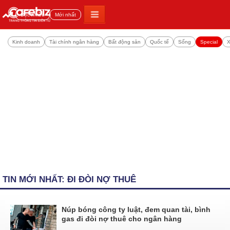
Đọc nhiều
Mới nhất
Kinh doanh
Tài chính ngân hàng
Bất động sản
Quốc tế
Sống
Special
X
TIN MỚI NHẤT: ĐI ĐÒI NỢ THUÊ
Núp bóng công ty luật, đem quan tài, bình
gas đi đòi nợ thuê cho ngân hàng