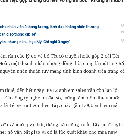
 của việc gộp chung trở nên vô nghĩa bởi: “Không ai muốn
ho nhân viên 2 tháng lương, lãnh đạo không nhận thưởng
àn giao thông dịp Tết
uyền, nhưng nên… học Mỹ: Chỉ nghỉ 3 ngày"
ầm rầm các lý do về bỏ Tết cổ truyền hoặc gộp 2 cái Tết
 Hoài, một doanh nhân nhưng đồng thời cũng là một “người
t nguyên nhân thuần túy mang tính kinh doanh trên trang cá
àm thuê, đến hết ngày 30/12 anh em sales vẫn còn lặn lội
t. Cả công ty nghe tin đạt số, mừng lắm luôn, thiếu nước
a là Tết sẽ vui! Ăn theo Tây, chắc gần 1.000 anh em mất
vừa và nhỏ -pv) thôi, tháng nào cũng xuất, Tây nó đi nghỉ
er nó vẫn bắt giao vì đó là lúc xuất khẩu cho mùa new