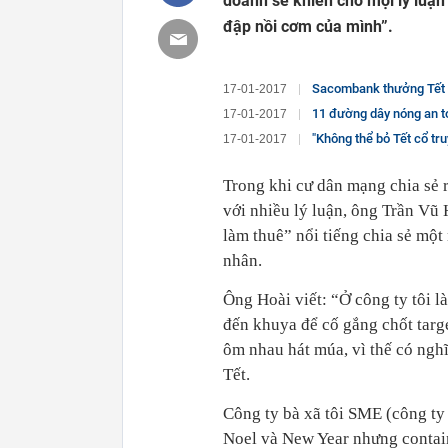
doanh sẽ khiến cho mọi lý luận
đập nồi cơm của mình”.
Sacombank thưởng Tết c
17-01-2017
11 đường dây nóng an to
17-01-2017
"Không thể bỏ Tết cổ tr
17-01-2017
Trong khi cư dân mạng chia sẻ r
với nhiều lý luận, ông Trần Vũ
làm thuê” nổi tiếng chia sẻ mộ
nhân.
Ông Hoài viết: “Ở công ty tôi l
đến khuya để cố gắng chốt targe
ôm nhau hát múa, vì thế có nghĩ
Tết.
Công ty bà xã tôi SME (công ty 
Noel và New Year nhưng contain