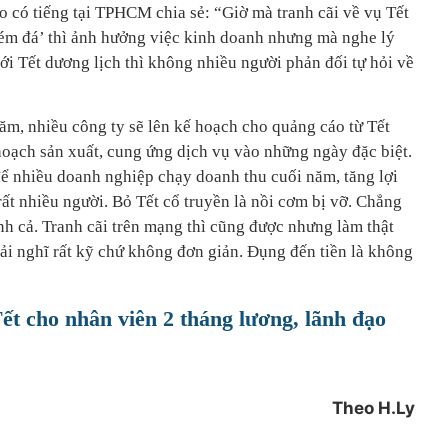
 có tiếng tại TPHCM chia sẻ: “Giờ mà tranh cãi về vụ Tết
ém đá’ thì ảnh hưởng việc kinh doanh nhưng mà nghe lý
ới Tết dương lịch thì không nhiều người phản đối tự hỏi về
ăm, nhiều công ty sẽ lên kế hoạch cho quảng cáo từ Tết
hoạch sản xuất, cung ứng dịch vụ vào những ngày đặc biệt.
để nhiều doanh nghiệp chạy doanh thu cuối năm, tăng lợi
 rất nhiều người. Bỏ Tết cổ truyền là nồi cơm bị vỡ. Chẳng
h cả. Tranh cãi trên mạng thì cũng được nhưng làm thật
ải nghĩ rất kỹ chứ không đơn giản. Đụng đến tiền là không
t cho nhân viên 2 tháng lương, lãnh đạo
Theo H.Ly