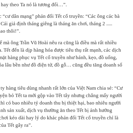
y hay theo Ta nó là tương đối…”.
 “cư dân mạng” phản đối Tết cổ truyền: “Các ông các bà
Cái giả định tháng giêng là tháng ăn chơi, tháng 2 .....
dao thôi!”.
 tế mà ông Trần Vũ Hoài nêu ra cũng là điều mà rất nhiều
 Tết đến là dịp hàng hóa được tiêu thụ rất mạnh, các dịch
mặt hàng phục vụ Tết cổ truyền như bánh, kẹo, đồ uống,
hóa lâu bền như đồ điện tử, đồ gỗ… cũng đều tăng doanh số
ty hàng tiêu dùng nhanh rất lớn của Việt Nam chia sẻ: “Cư
yện bỏ Tết ta mới gộp vào Tết tây nhưng chẳng mấy người
thì có bao nhiêu tỷ doanh thu bị thiệt hại, bao nhiêu người
ành sản xuất, dịch vụ thường ăn theo Tết bị ảnh hưởng
chơi kéo dài hay lý do khác phản đối Tết cổ truyền chỉ là
ủa Tết gây ra”.