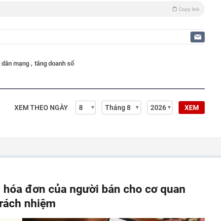
Copy link
,
 dân mạng
tăng doanh số
XEM THEO NGÀY
XEM
, hóa đơn của người bán cho cơ quan
 trách nhiệm