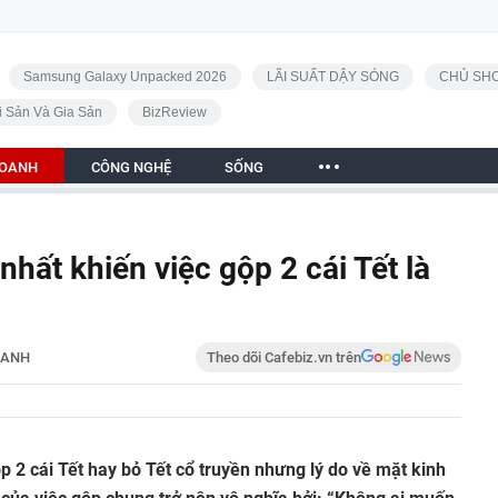
Samsung Galaxy Unpacked 2026
LÃI SUẤT DẬY SÓNG
CHỦ SHO
i Sản Và Gia Sản
BizReview
DOANH
CÔNG NGHỆ
SỐNG
nhất khiến việc gộp 2 cái Tết là
OANH
Theo dõi Cafebiz.vn trên
p 2 cái Tết hay bỏ Tết cổ truyền nhưng lý do về mặt kinh