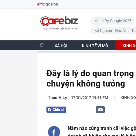
Bỏ qua điều hướng
CafeBiz - Trang chủ
Made By Google 2026
Kế Nghiệp - Góc Nhìn Tà
XÃ HỘI
KINH TẾ VĨ MÔ
KINH 
Đây là lý do quan trọng 
chuyện không tưởng
|
Theo H.Ly
|
17/01/2017 19:41 PM
KINH D
Năm nào cũng tranh cãi việc gộ