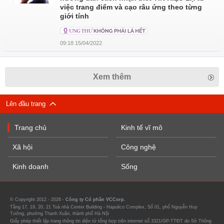
việc trang điểm và cạo râu ứng theo từng
giới tính
09:18 15/04/2022
Xem thêm
Lên đầu trang
Trang chủ
Kinh tế vĩ mô
Xã hội
Công nghệ
Kinh doanh
Sống
© Copyright 2012 - 2026 -
Công ty Cổ phần VCCorp.
Tầng 17, 19, 20, 21 Toà nhà Center Building - Hapulico Complex, Số 01, phố Nguyễn Huy
Tưởng, phường Thanh Xuân, thành phố Hà Nội
Giấy phép thiết lập trang thông tin điện tử tổng hợp trên internet số 3321/GP-TTĐT do Sở Thông