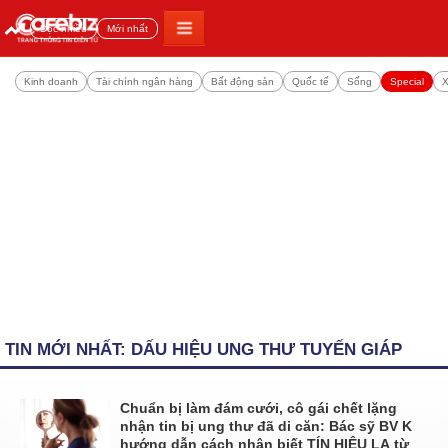
Đọc nhiều
Mới nhất
Kinh doanh
Tài chính ngân hàng
Bất động sản
Quốc tế
Sống
Special
X
TIN MỚI NHẤT: DẤU HIỆU UNG THƯ TUYẾN GIÁP
Chuẩn bị làm đám cưới, cô gái chết lặng
nhận tin bị ung thư đã di căn: Bác sỹ BV K
hướng dẫn cách nhận biết TÍN HIỆU LẠ từ