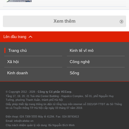
Xem thêm
Lên đầu trang
Trang chủ
Kinh tế vĩ mô
Xã hội
Công nghệ
Kinh doanh
Sống
© Copyright 2012 - 2026 -
Công ty Cổ phần VCCorp.
Tầng 17, 19, 20, 21 Toà nhà Center Building - Hapulico Complex, Số 01, phố Nguyễn Huy
Tưởng, phường Thanh Xuân, thành phố Hà Nội
Giấy phép thiết lập trang thông tin điện tử tổng hợp trên internet số 3321/GP-TTĐT do Sở Thông
tin và Truyền thông TP Hà Nội cấp ngày 03 tháng 07 năm 2019.
Điện thoại: 024 7309 5555 Máy lẻ 41294. Fax: 024-39743413
Email: info@cafebiz.vn
Chịu trách nhiệm quản lý nội dung: Bà Nguyễn Bích Minh