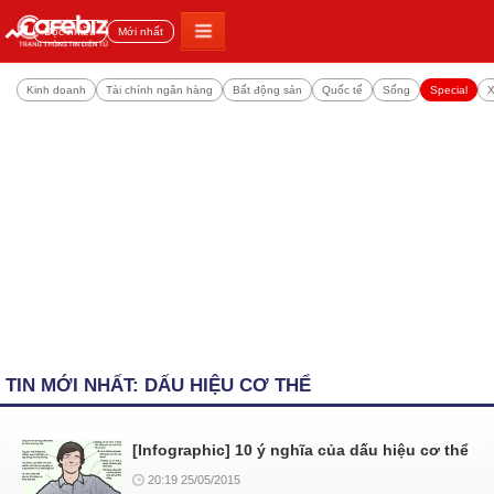
Đọc nhiều
Mới nhất
Kinh doanh
Tài chính ngân hàng
Bất động sản
Quốc tế
Sống
Special
X
TIN MỚI NHẤT: DẤU HIỆU CƠ THỂ
[Infographic] 10 ý nghĩa của dấu hiệu cơ thể
20:19 25/05/2015