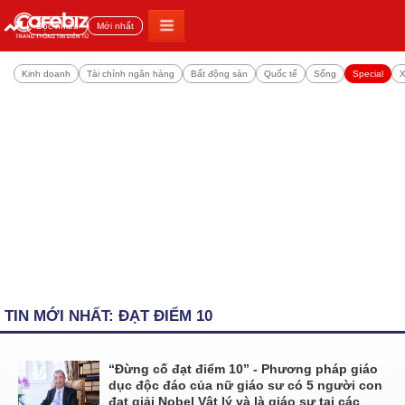
Đọc nhiều
Mới nhất
Kinh doanh
Tài chính ngân hàng
Bất động sản
Quốc tế
Sống
Special
X
TIN MỚI NHẤT: ĐẠT ĐIỂM 10
“Đừng cố đạt điểm 10” - Phương pháp giáo
dục độc đáo của nữ giáo sư có 5 người con
đạt giải Nobel Vật lý và là giáo sư tại các