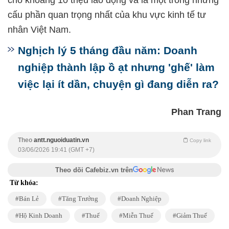
cấu phần quan trọng nhất của khu vực kinh tế tư
nhân Việt Nam.
Nghịch lý 5 tháng đầu năm: Doanh
nghiệp thành lập ồ ạt nhưng 'ghế' làm
việc lại ít dần, chuyện gì đang diễn ra?
Phan Trang
Theo
antt.nguoiduatin.vn
Copy link
03/06/2026 19:41 (GMT +7)
Theo dõi Cafebiz.vn trên
Từ khóa:
Bán Lẻ
Tăng Trưởng
Doanh Nghiệp
Hộ Kinh Doanh
Thuế
Miễn Thuế
Giảm Thuế