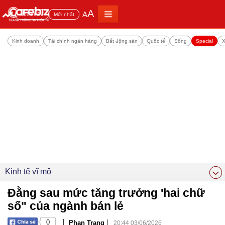
A
A
Đọc nhiều
Mới nhất
Kinh doanh
Tài chính ngân hàng
Bất động sản
Quốc tế
Sống
Special
X
Kinh tế vĩ mô
Đằng sau mức tăng trưởng 'hai chữ
số" của ngành bán lẻ
|
|
0
Phan Trang
20:44 03/06/2026