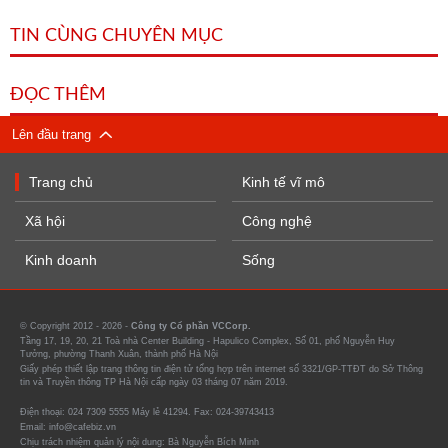
TIN CÙNG CHUYÊN MỤC
ĐỌC THÊM
Lên đầu trang
Trang chủ
Kinh tế vĩ mô
Xã hội
Công nghệ
Kinh doanh
Sống
© Copyright 2012 - 2026 -
Công ty Cổ phần VCCorp.
Tầng 17, 19, 20, 21 Toà nhà Center Building - Hapulico Complex, Số 01, phố Nguyễn Huy
Tưởng, phường Thanh Xuân, thành phố Hà Nội
Giấy phép thiết lập trang thông tin điện tử tổng hợp trên internet số 3321/GP-TTĐT do Sở Thông
tin và Truyền thông TP Hà Nội cấp ngày 03 tháng 07 năm 2019.
Điện thoại: 024 7309 5555 Máy lẻ 41294. Fax: 024-39743413
Email: info@cafebiz.vn
Chịu trách nhiệm quản lý nội dung: Bà Nguyễn Bích Minh