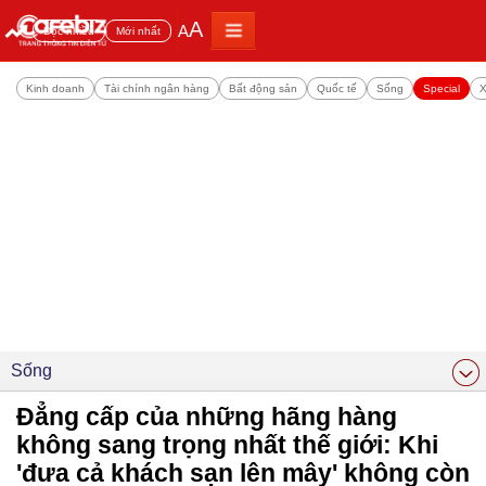
A
A
Đọc nhiều
Mới nhất
Kinh doanh
Tài chính ngân hàng
Bất động sản
Quốc tế
Sống
Special
X
Sống
Đẳng cấp của những hãng hàng
không sang trọng nhất thế giới: Khi
'đưa cả khách sạn lên mây' không còn