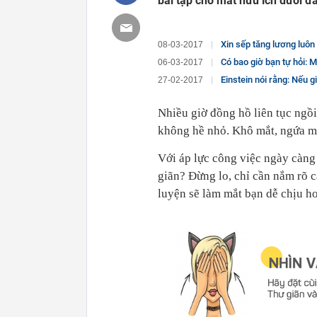
bài tập cho mắt hữu ích dưới đâ
Xin sếp tăng lương luôn bị gạt, mặc cả m
08-03-2017
Có bao giờ bạn tự hỏi: 
06-03-2017
Einstein nói rằng: Nếu gi
27-02-2017
Nhiều giờ đồng hồ liên tục ngồi
không hề nhỏ. Khô mắt, ngứa mắ
Với áp lực công việc ngày càng 
giãn? Đừng lo, chỉ cần nắm rõ c
luyện sẽ làm mắt bạn dễ chịu hơ