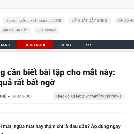
Samsung Galaxy Unpacked 2026
LÃI SUẤT DẬY SÓNG
CHỦ SHO
i Sản Và Gia Sản
BizReview
DOANH
CÔNG NGHỆ
SỐNG
 cần biết bài tập cho mắt này:
quả rất bất ngờ
GHỆ
»
KHOA HỌC
Theo dõi Cafebiz.vn trên
 mắt, ngứa mắt hay thậm chí là đau đầu? Áp dụng ngay