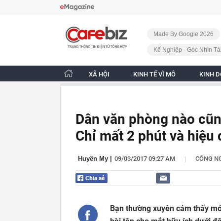
Bỏ qua điều hướng
CafeBiz - Trang chủ
Made By Google 2026
Kế Nghiệp - Góc Nhìn Tà
XÃ HỘI
KINH TẾ VĨ MÔ
KINH 
Dân văn phòng nào cũng
Chỉ mất 2 phút và hiệu 
|
Huyền My
|
09/03/2017 09:27 AM
CÔNG N
Bạn thường xuyên cảm thấy mỏi