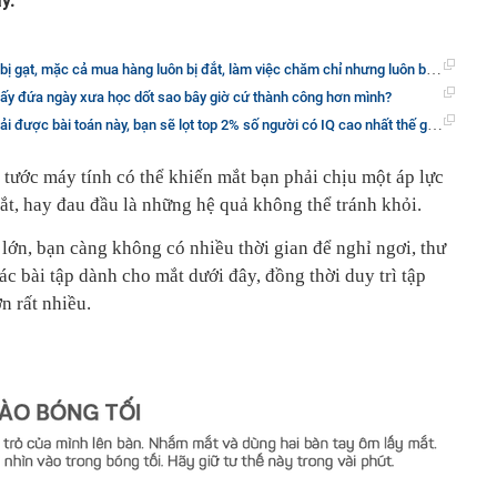
y.
ua hàng luôn bị đắt, làm việc chăm chỉ nhưng luôn bị bắt nạt? Đừng lo, chỉ là bạn chưa biết 11 mẹo tâm lý này thôi
Mấy đứa ngày xưa học dốt sao bây giờ cứ thành công hơn mình?
ải được bài toán này, bạn sẽ lọt top 2% số người có IQ cao nhất thế giới!
 tước máy tính có thể khiến mắt bạn phải chịu một áp lực
t, hay đau đầu là những hệ quả không thể tránh khỏi.
lớn, bạn càng không có nhiều thời gian để nghỉ ngơi, thư
ác bài tập dành cho mắt dưới đây, đồng thời duy trì tập
n rất nhiều.