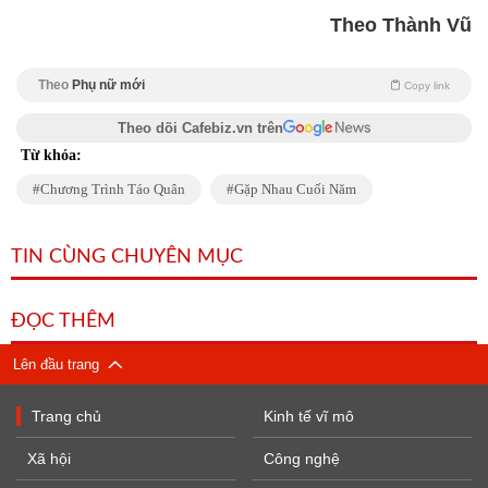
Theo Thành Vũ
Theo
Phụ nữ mới
Copy link
Theo dõi Cafebiz.vn trên
Từ khóa:
Chương Trình Táo Quân
Gặp Nhau Cuối Năm
TIN CÙNG CHUYÊN MỤC
ĐỌC THÊM
Lên đầu trang
Trang chủ
Kinh tế vĩ mô
Xã hội
Công nghệ