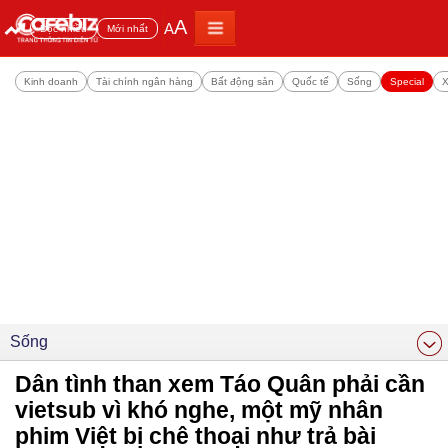
A
A
Đọc nhiều
Mới nhất
Kinh doanh
Tài chính ngân hàng
Bất động sản
Quốc tế
Sống
Special
X
Sống
Dân tình than xem Táo Quân phải cần
vietsub vì khó nghe, một mỹ nhân
phim Việt bị chê thoại như trả bài