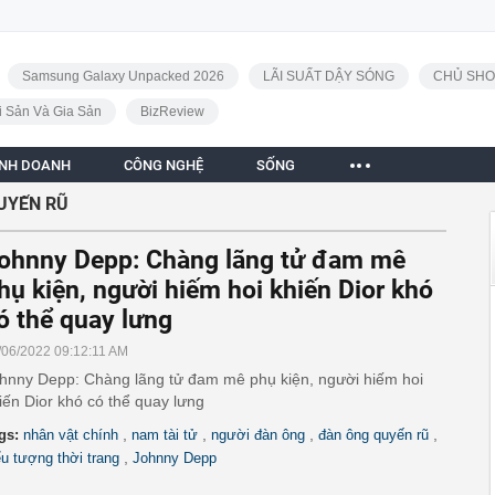
Samsung Galaxy Unpacked 2026
LÃI SUẤT DẬY SÓNG
CHỦ SHO
i Sản Và Gia Sản
BizReview
INH DOANH
CÔNG NGHỆ
SỐNG
UYẾN RŨ
ohnny Depp: Chàng lãng tử đam mê
hụ kiện, người hiếm hoi khiến Dior khó
ó thể quay lưng
/06/2022 09:12:11 AM
hnny Depp: Chàng lãng tử đam mê phụ kiện, người hiếm hoi
iến Dior khó có thể quay lưng
,
,
,
,
gs:
nhân vật chính
nam tài tử
người đàn ông
đàn ông quyến rũ
,
ểu tượng thời trang
Johnny Depp