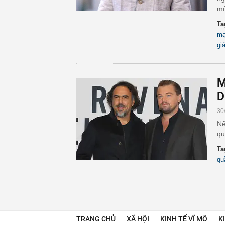
mò
Ta
mạ
gi
M
D
30
Nế
qu
Ta
qu
TRANG CHỦ
XÃ HỘI
KINH TẾ VĨ MÔ
K