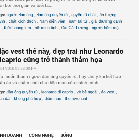
n bởi thời gian và tuổi tác.
,
,
,
gs:
người đàn ông
đàn ông quyến rũ
quyến rũ nhất
ấn tượng
,
,
,
,
nh
chất kích thích
Nam diễn viên
nam tài tử
giải thưởng danh
,
,
,
,
á
thời hoàng kim
nữ minh tinh
Gia Cát Lượng
người hâm mộ
ặc vest thế này, đẹp trai như Leonardo
icaprio cũng trở thành thảm họa
/01/2016 09:23:00 PM
u muốn thành người đàn ông quyến rũ, hãy chú ý khi kết hợp
ần áo và chăm chút cho diện mạo của chính mình.
,
,
,
,
gs:
đàn ông quyến rũ
leonardo di caprio
vẻ bề ngoài
áo vest
,
,
,
ần dài
không phù hợp
diện mạo
the revenant
INH DOANH
CÔNG NGHỆ
SỐNG