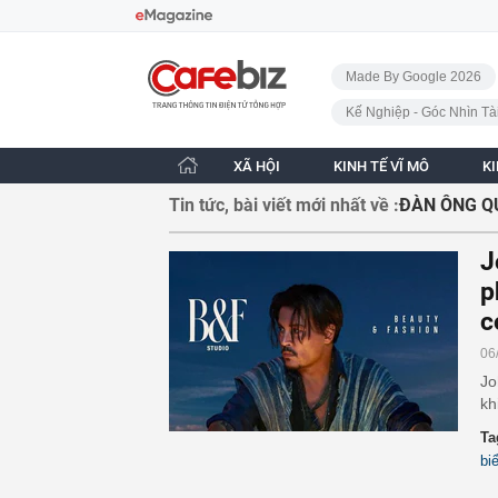
Bỏ qua điều hướng
CafeBiz - Trang chủ
Made By Google 2026
Kế Nghiệp - Góc Nhìn Tà
XÃ HỘI
KINH TẾ VĨ MÔ
K
Tin tức, bài viết mới nhất về :
ĐÀN ÔNG Q
J
p
c
06
Jo
kh
Ta
bi