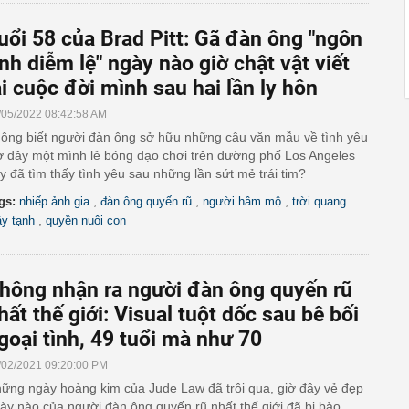
uổi 58 của Brad Pitt: Gã đàn ông "ngôn
ình diễm lệ" ngày nào giờ chật vật viết
ại cuộc đời mình sau hai lần ly hôn
/05/2022 08:42:58 AM
ông biết người đàn ông sở hữu những câu văn mẫu về tình yêu
ờ đây một mình lẻ bóng dạo chơi trên đường phố Los Angeles
y đã tìm thấy tình yêu sau những lần sứt mẻ trái tim?
,
,
,
gs:
nhiếp ảnh gia
đàn ông quyến rũ
người hâm mộ
trời quang
,
y tạnh
quyền nuôi con
hông nhận ra người đàn ông quyến rũ
hất thế giới: Visual tuột dốc sau bê bối
goại tình, 49 tuổi mà như 70
/02/2021 09:20:00 PM
ững ngày hoàng kim của Jude Law đã trôi qua, giờ đây vẻ đẹp
ày nào của người đàn ông quyến rũ nhất thế giới đã bị bào