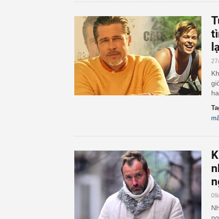
T
t
l
27
Kh
gi
ha
Ta
mâ
K
n
n
09
Nh
ng