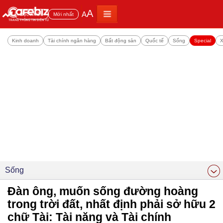
A
A
Đọc nhiều
Mới nhất
Kinh doanh
Tài chính ngân hàng
Bất động sản
Quốc tế
Sống
Special
X
Sống
Đàn ông, muốn sống đường hoàng
trong trời đất, nhất định phải sở hữu 2
chữ Tài: Tài năng và Tài chính