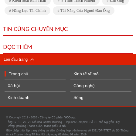
Kiểm Soát Bản Thân
Ý Thức Trách Nhiệm
Đàn Ông
Năng Lực Tài Chính
Tài Năng Của Người Đàn Ông
TIN CÙNG CHUYÊN MỤC
ĐỌC THÊM
Lên đầu trang
Trang chủ
Kinh tế vĩ mô
Xã hội
Công nghệ
Kinh doanh
Sống
© Copyright 2012 - 2026 -
Công ty Cổ phần VCCorp.
Tầng 17, 19, 20, 21 Toà nhà Center Building - Hapulico Complex, Số 01, phố Nguyễn Huy
Tưởng, phường Thanh Xuân, thành phố Hà Nội
Giấy phép thiết lập trang thông tin điện tử tổng hợp trên internet số 3321/GP-TTĐT do Sở Thông
tin và Truyền thông TP Hà Nội cấp ngày 03 tháng 07 năm 2019.